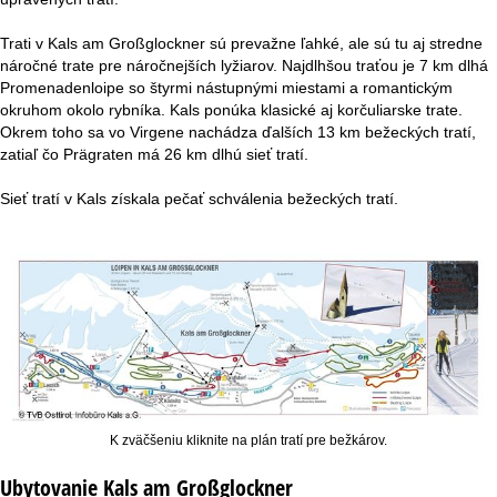
r
Trati v Kals am Großglockner sú prevažne ľahké, ale sú tu aj stredne
á
náročné trate pre náročnejších lyžiarov. Najdlhšou traťou je 7 km dlhá
Promenadenloipe so štyrmi nástupnými miestami a romantickým
n
okruhom okolo rybníka. Kals ponúka klasické aj korčuliarske trate.
Okrem toho sa vo Virgene nachádza ďalších 13 km bežeckých tratí,
k
zatiaľ čo Prägraten má 26 km dlhú sieť tratí.
a
Sieť tratí v Kals získala pečať schválenia bežeckých tratí.
K zväčšeniu kliknite na plán tratí pre bežkárov.
Ubytovanie Kals am Großglockner