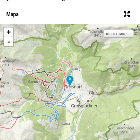
Mapa
+
RELIEF MAP
-