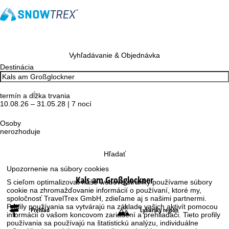
Vyhľadávanie & Objednávka
Destinácia
termín a dĺžka trvania
10.08.26 – 31.05.28 | 7 nocí
Osoby
nerozhoduje
Hľadať
Upozornenie na súbory cookies
Kals am Großglockner
S cieľom optimalizovať naše webové stránky používame súbory
cookie na zhromažďovanie informácií o používaní, ktoré my,
spoločnosť TravelTrex GmbH, zdieľame aj s našimi partnermi.
Profily používania sa vytvárajú na základe vašich aktivít pomocou
Prehľad
Lyžiarsky región
informácií o vašom koncovom zariadení a prehliadači. Tieto profily
používania sa používajú na štatistickú analýzu, individuálne