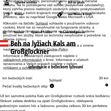
odporúčania produktov, personalizovanú reklamu a meranie
Lyžiarske stredisko
Beh na lyžiach
dosahu. Na to potrebujeme váš súhlas (kedykoľvek odvolateľný),
ktorý zahŕňa prenos niektorých osobných údajov poskytovateľom
tretích strán v tretích krajinách mimo Európskeho hospodárskeho
Počasie
Last-Minute & Deals
priestoru, ako sú napríklad Google alebo Microsoft v USA.
Kliknutím na tlačidlo
Súhlasiť
súhlasíte s používaním súborov
cookies, ktoré nie sú nevyhnutné na fungovanie stránky, a
podobných technológií. Ak kliknete na
Odmietnuť
, budeme
H
Rakúsko
Východné Tirolsko
Kals am Großglockner
používať len služby, ktoré sú technicky nevyhnutné a potrebné na
plnenie zmluvy.
Beh na lyžiach Kals am
l
Ďalšie informácie o používaní súborov cookies a o zmene
Großglockner
nastavení nájdete v našom
Cookie-Policy
.
a
Informácie o štatutárnych zástupcoch nájdete v
základných informáciách
o firme. Informácie o účeloch
v
spracovania a Vašich právach nájdete v našom
Informácie o bežeckom lyžovaní
vyhlásení o ochrane dát
.
n
km bežeckých tratí:
30 km
Súhlasiť
á
Pečať kvality bežeckých stôp
s
Už len samotná poloha Kals am Großglockner rozbúši srdce bežkárov.
Slnkom zaliata dedinka na úpätí Großglockneru, obklopená
t
jedinečným svetom hôr a ľadovcov, ponúka celkovo 30 km perfektne
upravených tratí.