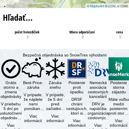
©
Maptoolkit
©
OSM
, © OSM
Hľadať…
počet hviezdičiek
Miera odporúčaní
cena
Bezpečná objednávka so SnowTrex výhodami
Grátis
Best-Price-
Záruka
Poistenie
Nemecká
Poistenie
storno a
záruka
snehu
proti
asociácia
storna
zmena
úpadku
cestovných
zájazdu
V prípade,
V prípade,
objednávky
kancelárií
že nájdete
že 5 dní
DRSF
Máte voľbu
V priebehu
nami
pred
chráni
DRV je
medzi
5 dní po
ponúkaný
začiatkom
cestujúcich,
najväčšia
poistením
uskutočnení
zájazd - s
zájazdu
ktorí si
organizácia
proti storn
Viac
Viac
objednávky
rovnakými
(deň
objednajú
cestovných
a
informácií
informácií
Viac
Viac
môžete od
službami
príjazdu)
zájazd
kancelárií a
komplexný
Viac
informácií
Viac
informácií
tejto
zahrnutými
budú
alebo
organizátorov
cestovným