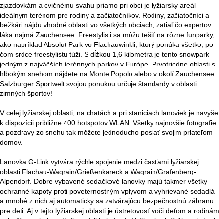
zjazdovkám a cvičnému svahu priamo pri obci je lyžiarsky areál
ideálnym terénom pre rodiny a začiatočníkov. Rodiny, začiatočníci a
bežkári nájdu vhodné oblasti vo všetkých obciach, zatiaľ čo expertov
láka najmä Zauchensee. Freestylisti sa môžu tešiť na rôzne funparky,
ako napríklad Absolut Park vo Flachauwinkli, ktorý ponúka všetko, po
čom srdce freestylistu túži. S dĺžkou 1,6 kilometra je tento snowpark
jedným z najväčších terénnych parkov v Európe. Prvotriedne oblasti s
hlbokým snehom nájdete na Monte Popolo alebo v okolí Zauchensee.
Salzburger Sportwelt svojou ponukou určuje štandardy v oblasti
zimných športov!
V celej lyžiarskej oblasti, na chatách a pri staniciach lanoviek je navyše
k dispozícii približne 400 hotspotov WLAN. Všetky najnovšie fotografie
a pozdravy zo snehu tak môžete jednoducho poslať svojim priateľom
domov.
Lanovka G-Link vytvára rýchle spojenie medzi časťami lyžiarskej
oblasti Flachau-Wagrain/Grießenkareck a Wagrain/Grafenberg-
Alpendorf. Dobre vybavené sedačkové lanovky majú takmer všetky
ochranné kapoty proti poveternostným vplyvom a vyhrievané sedadlá
a mnohé z nich aj automaticky sa zatvárajúcu bezpečnostnú zábranu
pre deti. Aj v tejto lyžiarskej oblasti je ústretovosť voči deťom a rodinám