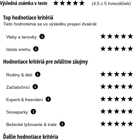
Výsledná známka v teste
(4,5 z 5 hviezdičiek)
Top hodnotiace kritériá
Tieto hodnotenia sa vo výsledku prejaví dvakrát
Vleky a lanovky
Istota snehu
Hodnotiace kritériá pre zvláštne záujmy
Rodiny & deti
Začiatočníci
Experti & freerideri
Snowparky
Bežecké lyžovanie & trate
Ďalšie hodnotiace kritéria