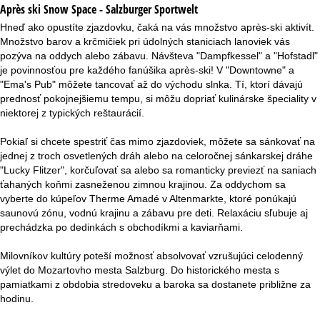
Après ski Snow Space - Salzburger Sportwelt
Hneď ako opustíte zjazdovku, čaká na vás množstvo après-ski aktivít.
Množstvo barov a krčmičiek pri údolných staniciach lanoviek vás
pozýva na oddych alebo zábavu. Návšteva "Dampfkessel" a "Hofstadl"
je povinnosťou pre každého fanúšika après-ski! V "Downtowne" a
"Ema's Pub" môžete tancovať až do východu slnka. Tí, ktorí dávajú
prednosť pokojnejšiemu tempu, si môžu dopriať kulinárske špeciality v
niektorej z typických reštaurácií.
Pokiaľ si chcete spestriť čas mimo zjazdoviek, môžete sa sánkovať na
jednej z troch osvetlených dráh alebo na celoročnej sánkarskej dráhe
"Lucky Flitzer", korčuľovať sa alebo sa romanticky previezť na saniach
ťahaných koňmi zasneženou zimnou krajinou. Za oddychom sa
vyberte do kúpeľov Therme Amadé v Altenmarkte, ktoré ponúkajú
saunovú zónu, vodnú krajinu a zábavu pre deti. Relaxáciu sľubuje aj
prechádzka po dedinkách s obchodíkmi a kaviarňami.
Milovníkov kultúry poteší možnosť absolvovať vzrušujúci celodenný
výlet do Mozartovho mesta Salzburg. Do historického mesta s
pamiatkami z obdobia stredoveku a baroka sa dostanete približne za
hodinu.