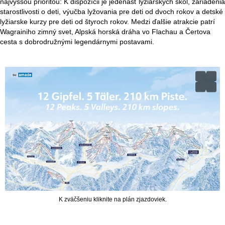
najvyššou prioritou: K dispozícii je jedenásť lyžiarskych škôl, zariadenia
starostlivosti o deti, výučba lyžovania pre deti od dvoch rokov a detské
lyžiarske kurzy pre deti od štyroch rokov. Medzi ďalšie atrakcie patrí
Wagrainiho zimný svet, Alpská horská dráha vo Flachau a Čertova
cesta s dobrodružnými legendárnymi postavami.
K zväčšeniu kliknite na plán zjazdoviek.