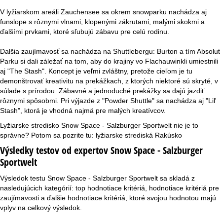
V lyžiarskom areáli Zauchensee sa okrem snowparku nachádza aj
funslope s rôznymi vlnami, klopenými zákrutami, malými skokmi a
ďalšími prvkami, ktoré sľubujú zábavu pre celú rodinu.
Dalšia zaujímavosť sa nachádza na Shuttlebergu: Burton a tím Absolut
Parku si dali záležať na tom, aby do krajiny vo Flachauwinkli umiestnili
aj "The Stash". Koncept je veľmi zvláštny, pretože cieľom je tu
demonštrovať kreativitu na prekážkach, z ktorých niektoré sú skryté, v
súlade s prírodou. Zábavné a jednoduché prekážky sa dajú jazdiť
rôznymi spôsobmi. Pri výjazde z "Powder Shuttle" sa nachádza aj "Lil'
Stash", ktorá je vhodná najmä pre malých kreatívcov.
Lyžiarske stredisko Snow Space - Salzburger Sportwelt nie je to
správne? Potom sa pozrite tu:
lyžiarske strediská Rakúsko
Výsledky testov od expertov Snow Space - Salzburger
Sportwelt
Výsledok testu Snow Space - Salzburger Sportwelt sa skladá z
nasledujúcich kategórií: top hodnotiace kritériá, hodnotiace kritériá pre
zaujímavosti a ďalšie hodnotiace kritériá, ktoré svojou hodnotou majú
vplyv na celkový výsledok.