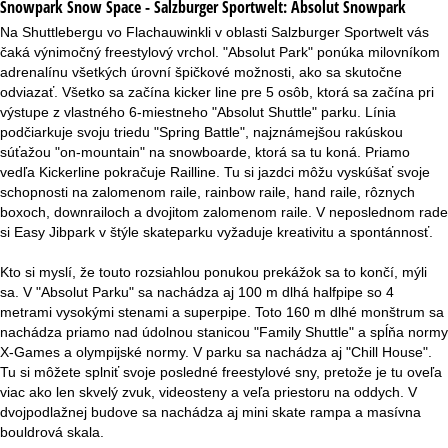
Snowpark Snow Space - Salzburger Sportwelt:
Absolut Snowpark
Na Shuttlebergu vo Flachauwinkli v oblasti Salzburger Sportwelt vás
čaká výnimočný freestylový vrchol. "Absolut Park" ponúka milovníkom
adrenalínu všetkých úrovní špičkové možnosti, ako sa skutočne
odviazať. Všetko sa začína kicker line pre 5 osôb, ktorá sa začína pri
výstupe z vlastného 6-miestneho "Absolut Shuttle" parku. Línia
podčiarkuje svoju triedu "Spring Battle", najznámejšou rakúskou
súťažou "on-mountain" na snowboarde, ktorá sa tu koná. Priamo
vedľa Kickerline pokračuje Railline. Tu si jazdci môžu vyskúšať svoje
schopnosti na zalomenom raile, rainbow raile, hand raile, rôznych
boxoch, downrailoch a dvojitom zalomenom raile. V neposlednom rade
si Easy Jibpark v štýle skateparku vyžaduje kreativitu a spontánnosť.
Kto si myslí, že touto rozsiahlou ponukou prekážok sa to končí, mýli
sa. V "Absolut Parku" sa nachádza aj 100 m dlhá halfpipe so 4
metrami vysokými stenami a superpipe. Toto 160 m dlhé monštrum sa
nachádza priamo nad údolnou stanicou "Family Shuttle" a spĺňa normy
X-Games a olympijské normy. V parku sa nachádza aj "Chill House".
Tu si môžete splniť svoje posledné freestylové sny, pretože je tu oveľa
viac ako len skvelý zvuk, videosteny a veľa priestoru na oddych. V
dvojpodlažnej budove sa nachádza aj mini skate rampa a masívna
bouldrová skala.