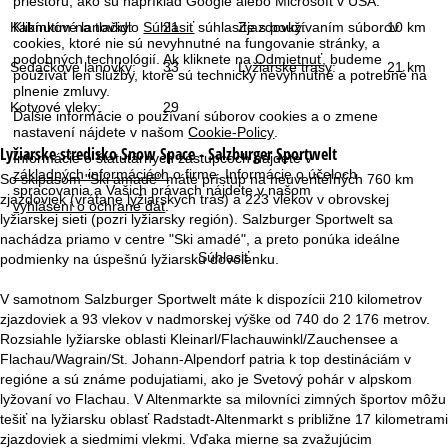
priestoru, ako sú napríklad Google alebo Microsoft v USA.
r
Kabínkové lanovky:
21
Zjazdovky:
10 km
Kliknutím na tlačidlo
Súhlasiť
súhlasíte s používaním súborov
cookies, ktoré nie sú nevyhnutné na fungovanie stránky, a
á
podobných technológií. Ak kliknete na
Odmietnuť
, budeme
Sedačkové lanovky:
33
Lyžiarske trasy:
21 km
používať len služby, ktoré sú technicky nevyhnutné a potrebné na
n
plnenie zmluvy.
Kotvové vleky:
29
Ďalšie informácie o používaní súborov cookies a o zmene
k
nastavení nájdete v našom
Cookie-Policy
.
Lyžiarske stredisko
Snow Space - Salzburger Sportwelt
Informácie o štatutárnych zástupcoch nájdete v
a
základných informáciách
o firme. Informácie o účeloch
So skipasom "Ski amadé" máte prístup na neuveriteľných 760 km
spracovania a Vašich právach nájdete v našom
zjazdoviek (vrátane lyžiarskych trás) a 223 vlekov v obrovskej
vyhlásení o ochrane dát
.
lyžiarskej sieti (pozri lyžiarsky región). Salzburger Sportwelt sa
nachádza priamo v centre "Ski amadé", a preto ponúka ideálne
Súhlasiť
podmienky na úspešnú lyžiarsku dovolenku.
V samotnom Salzburger Sportwelt máte k dispozícii 210 kilometrov
zjazdoviek a 93 vlekov v nadmorskej výške od 740 do 2 176 metrov.
Rozsiahle lyžiarske oblasti Kleinarl/Flachauwinkl/Zauchensee a
Flachau/Wagrain/St. Johann-Alpendorf patria k top destináciám v
regióne a sú známe podujatiami, ako je Svetový pohár v alpskom
lyžovaní vo Flachau. V Altenmarkte sa milovníci zimných športov môžu
tešiť na lyžiarsku oblasť Radstadt-Altenmarkt s približne 17 kilometrami
zjazdoviek a siedmimi vlekmi. Vďaka mierne sa zvažujúcim