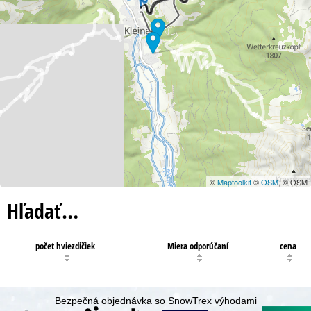
©
Maptoolkit
©
OSM
, © OSM
Hľadať…
počet hviezdičiek
Miera odporúčaní
cena
Bezpečná objednávka so SnowTrex výhodami