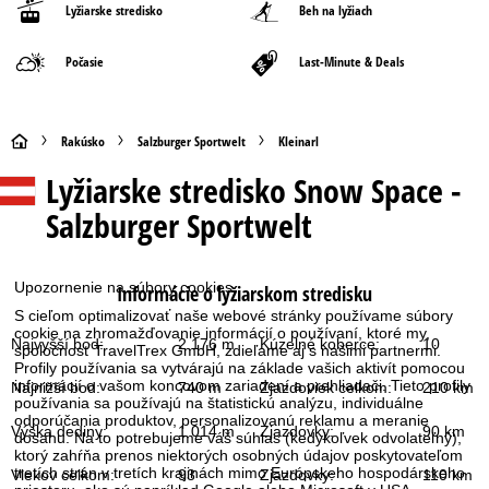
Lyžiarske stredisko
Beh na lyžiach
Počasie
Last-Minute & Deals
H
Rakúsko
Salzburger Sportwelt
Kleinarl
Lyžiarske stredisko
Snow Space -
l
Salzburger Sportwelt
a
v
Upozornenie na súbory cookies
Informácie o lyžiarskom stredisku
S cieľom optimalizovať naše webové stránky používame súbory
n
cookie na zhromažďovanie informácií o používaní, ktoré my,
Najvyšší bod:
2 176 m
Kúzelné koberce:
10
spoločnosť TravelTrex GmbH, zdieľame aj s našimi partnermi.
á
Profily používania sa vytvárajú na základe vašich aktivít pomocou
informácií o vašom koncovom zariadení a prehliadači. Tieto profily
Najnižší bod:
740 m
Zjazdoviek celkom:
210 km
používania sa používajú na štatistickú analýzu, individuálne
s
odporúčania produktov, personalizovanú reklamu a meranie
Výška dediny:
1 014 m
Zjazdovky:
90 km
dosahu. Na to potrebujeme váš súhlas (kedykoľvek odvolateľný),
t
ktorý zahŕňa prenos niektorých osobných údajov poskytovateľom
tretích strán v tretích krajinách mimo Európskeho hospodárskeho
Vlekov celkom:
93
Zjazdovky:
110 km