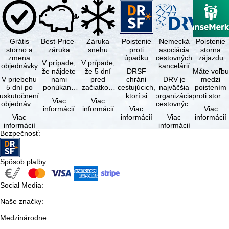
Grátis
Best-Price-
Záruka
Poistenie
Nemecká
Poistenie
storno a
záruka
snehu
proti
asociácia
storna
zmena
úpadku
cestovných
zájazdu
V prípade,
V prípade,
objednávky
kancelárií
že nájdete
že 5 dní
DRSF
Máte voľbu
V priebehu
nami
pred
chráni
DRV je
medzi
5 dní po
ponúkaný
začiatkom
cestujúcich,
najväčšia
poistením
uskutočnení
zájazd - s
zájazdu
ktorí si
organizácia
proti storn
Viac
Viac
objednávky
rovnakými
(deň
objednajú
cestovných
a
informácií
informácií
Viac
Viac
môžete od
službami
príjazdu)
zájazd
kancelárií a
komplexný
Viac
informácií
Viac
informácií
tejto
zahrnutými
budú
alebo
organizátorov
cestovným
informácií
informácií
objednávky
v cene …
všetky
súvisiace
zájazdov v …
poistením.
Bezpečnosť
:
bezplatne
lyžiarske …
cestovné
…
…
služby u …
Spôsob platby
:
Social Media
:
Naše značky
:
Medzinárodne
: