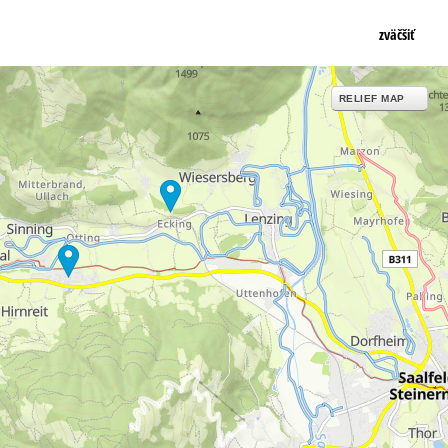
zväčšiť
RELIEF MAP