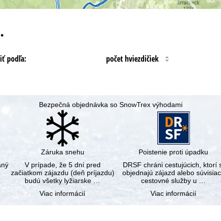
…
iť podľa:
počet hviezdičiek
Bezpečná objednávka so SnowTrex výhodami
Záruka snehu
Poistenie proti úpadku
aný
V prípade, že 5 dní pred
DRSF chráni cestujúcich, ktorí s
začiatkom zájazdu (deň príjazdu)
objednajú zájazd alebo súvisia
budú všetky lyžiarske …
cestovné služby u …
Viac informácií
Viac informácií