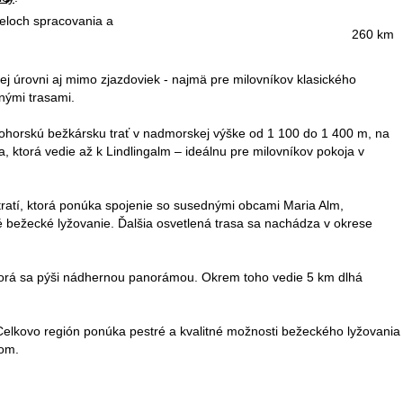
čeloch spracovania a
260 km
 úrovni aj mimo zjazdoviek - najmä pre milovníkov klasického
enými trasami.
ohorskú bežkársku trať v nadmorskej výške od 1 100 do 1 400 m, na
a, ktorá vedie až k Lindlingalm – ideálnu pre milovníkov pokoja v
 tratí, ktorá ponúka spojenie so susednými obcami Maria Alm,
 bežecké lyžovanie. Ďalšia osvetlená trasa sa nachádza v okrese
 ktorá sa pýši nádhernou panorámou. Okrem toho vedie 5 km dlhá
Celkovo región ponúka pestré a kvalitné možnosti bežeckého lyžovania
lom.