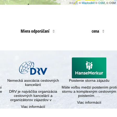
©
Maptoolkit
©
OSM
, © OSM
Miera odporúčaní
cena
Nemecká asociácia cestovných
Poistenie storna zájazdu
kancelárií
i
Máte voľbu medzi poistením proti
ce
DRV je najväčšia organizácia
stornu a komplexným cestovným
cestovných kancelárií a
poistením. …
organizátorov zájazdov v …
Viac informácií
Viac informácií