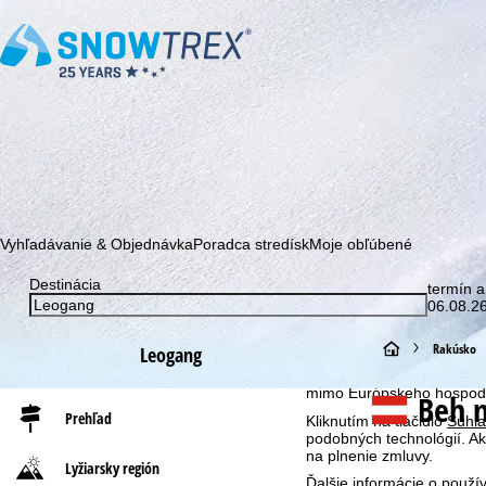
Prihláste sa k odberu nášho newslettera a buďte prvý, kto sa dozv
Vyhľadávanie & Objednávka
Poradca stredísk
Moje obľúbené
Upozornenie na súbory co
Destinácia
termín a
06.08.26
S cieľom optimalizovať n
my, spoločnosť TravelTrex 
pomocou informácií o vašo
H
Rakúsko
Leogang
analýzu, individuálne od
(kedykoľvek odvolateľný),
l
mimo Európskeho hospodár
Beh n
Prehľad
Kliknutím na tlačidlo
Súhla
a
podobných technológií. Ak
na plnenie zmluvy.
Lyžiarsky región
v
Ďalšie informácie o použ