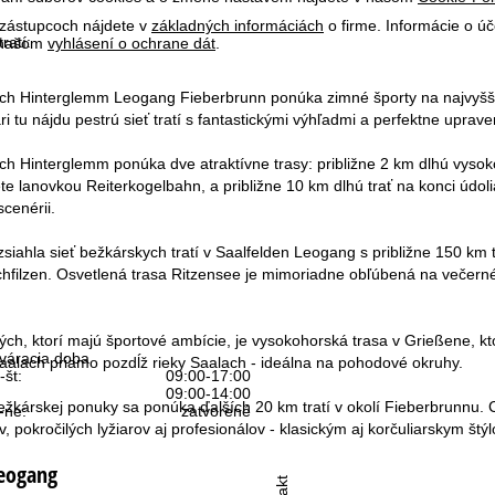
 zástupcoch nájdete v
základných informáciách
o firme. Informácie o ú
ratí:
v našom
vyhlásení o ochrane dát
.
ach Hinterglemm Leogang Fieberbrunn ponúka zimné športy na najvyššej
ri tu nájdu pestrú sieť tratí s fantastickými výhľadmi a perfektne uprav
h Hinterglemm ponúka dve atraktívne trasy: približne 2 km dlhú vysok
te lanovkou Reiterkogelbahn, a približne 10 km dlhú trať na konci údoli
scenérii.
siahla sieť bežkárskych tratí v Saalfelden Leogang s približne 150 km
hfilzen. Osvetlená trasa Ritzensee je mimoriadne obľúbená na večerné
tých, ktorí majú športové ambície, je vysokohorská trasa v Grießene,
váracia doba
aalach priamo pozdĺž rieky Saalach - ideálna na pohodové okruhy.
-št:
09:00-17:00
09:00-14:00
žkárskej ponuky sa ponúka ďalších 20 km tratí v okolí Fieberbrunnu. 
-ne:
zatvorené
, pokročilých lyžiarov aj profesionálov - klasickým aj korčuliarskym štý
eogang