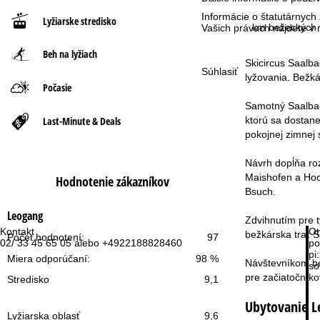
Informácie o štatutárnych
Lyžiarske stredisko
n
km bežeckých t
Vašich právach nájdete 
Beh na lyžiach
á
Skicircus Saalb
Súhlasiť
lyžovania. Bežká
s
Počasie
Samotný Saalbac
t
Last-Minute & Deals
ktorú sa dostane
pokojnej zimnej 
r
Návrh dopĺňa roz
á
Maishofen a Hoc
Hodnotenie zákazníkov
Bsuch.
n
Leogang
Zdvihnutím pre 
k
Kontakt
Ot
bežkárska trať S
Počet hodnotení:
97
02/ 33 45 65 05 alebo +4922188828460
po
pi:
Miera odporúčaní:
98 %
a
Návštevníkom be
so
pre začiatočníkov
Stredisko
9,1
Ubytovanie L
Lyžiarska oblasť
9,6