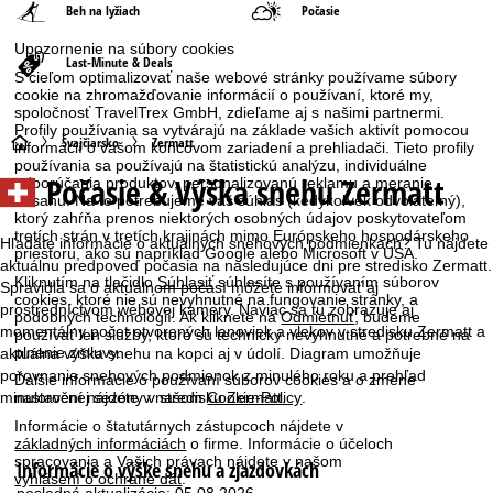
Beh na lyžiach
Počasie
Upozornenie na súbory cookies
Last-Minute & Deals
S cieľom optimalizovať naše webové stránky používame súbory
cookie na zhromažďovanie informácií o používaní, ktoré my,
spoločnosť TravelTrex GmbH, zdieľame aj s našimi partnermi.
Profily používania sa vytvárajú na základe vašich aktivít pomocou
H
Švajčiarsko
Zermatt
informácií o vašom koncovom zariadení a prehliadači. Tieto profily
používania sa používajú na štatistickú analýzu, individuálne
Počasie & Výška snehu Zermatt
odporúčania produktov, personalizovanú reklamu a meranie
l
dosahu. Na to potrebujeme váš súhlas (kedykoľvek odvolateľný),
ktorý zahŕňa prenos niektorých osobných údajov poskytovateľom
a
tretích strán v tretích krajinách mimo Európskeho hospodárskeho
Hľadáte informácie o aktuálnych snehových podmienkach? Tu nájdete
priestoru, ako sú napríklad Google alebo Microsoft v USA.
aktuálnu predpoveď počasia na nasledujúce dni pre stredisko Zermatt.
v
Kliknutím na tlačidlo
Súhlasiť
súhlasíte s používaním súborov
Spravidla sa o aktuálnom počasí môžete informovať aj
cookies, ktoré nie sú nevyhnutné na fungovanie stránky, a
prostredníctvom webovej kamery. Naviac sa tu zobrazuje aj
podobných technológií. Ak kliknete na
Odmietnuť
, budeme
n
momentálny počet otvorených lanoviek a vlekov v stredisku Zermatt a
používať len služby, ktoré sú technicky nevyhnutné a potrebné na
plnenie zmluvy.
aktuálna výška snehu na kopci aj v údolí. Diagram umožňuje
á
porovnanie snehových podmienok z minulého roku a prehľad
Ďalšie informácie o používaní súborov cookies a o zmene
nastavení nájdete v našom
Cookie-Policy
.
minuloročnej sezóny v stredisku Zermatt.
s
Informácie o štatutárnych zástupcoch nájdete v
základných informáciách
o firme. Informácie o účeloch
t
spracovania a Vašich právach nájdete v našom
Informácie o výške snehu a zjazdovkách
vyhlásení o ochrane dát
.
posledná aktualizácia: 05.08.2026