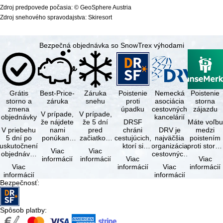
Zdroj predpovede počasia: © GeoSphere Austria
Zdroj snehového spravodajstva: Skiresort
Bezpečná objednávka so SnowTrex výhodami
Grátis
Best-Price-
Záruka
Poistenie
Nemecká
Poistenie
storno a
záruka
snehu
proti
asociácia
storna
zmena
úpadku
cestovných
zájazdu
V prípade,
V prípade,
objednávky
kancelárií
že nájdete
že 5 dní
DRSF
Máte voľbu
V priebehu
nami
pred
chráni
DRV je
medzi
5 dní po
ponúkaný
začiatkom
cestujúcich,
najväčšia
poistením
uskutočnení
zájazd - s
zájazdu
ktorí si
organizácia
proti storn
Viac
Viac
objednávky
rovnakými
(deň
objednajú
cestovných
a
informácií
informácií
Viac
Viac
môžete od
službami
príjazdu)
zájazd
kancelárií a
komplexný
Viac
informácií
Viac
informácií
tejto
zahrnutými
budú
alebo
organizátorov
cestovným
informácií
informácií
objednávky
v cene …
všetky
súvisiace
zájazdov v …
poistením.
Bezpečnosť
:
bezplatne
lyžiarske …
cestovné
…
…
služby u …
Spôsob platby
: