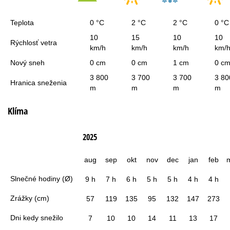
Teplota
0 °C
2 °C
2 °C
0 °C
10
15
10
10
Rýchlosť vetra
km/h
km/h
km/h
km/
Nový sneh
0 cm
0 cm
1 cm
0 c
3 800
3 700
3 700
3 80
Hranica sneženia
m
m
m
m
Klíma
2025
aug
sep
okt
nov
dec
jan
feb
Slnečné hodiny (Ø)
9 h
7 h
6 h
5 h
5 h
4 h
4 h
Zrážky (cm)
57
119
135
95
132
147
273
Dni kedy snežilo
7
10
10
14
11
13
17