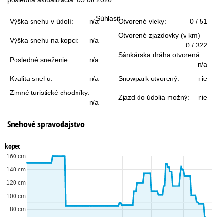
r
Súhlasiť
Výška snehu v údolí:
n/a
Otvorené vleky:
0 / 51
á
Otvorené zjazdovky (v km):
Výška snehu na kopci:
n/a
n
0 / 322
Sánkárska dráha otvorená:
Posledné sneženie:
n/a
k
n/a
Kvalita snehu:
n/a
Snowpark otvorený:
nie
a
Zimné turistické chodníky:
Zjazd do údolia možný:
nie
n/a
Snehové spravodajstvo
kopec
160 cm
140 cm
120 cm
100 cm
80 cm