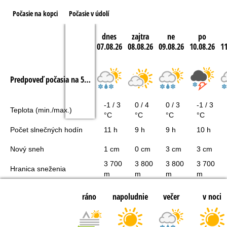
Počasie na kopci
Počasie v údolí
dnes
zajtra
ne
po
07.08.26
08.08.26
09.08.26
10.08.26
11
Predpoveď počasia na 5 dní
-1 / 3
0 / 4
0 / 3
-1 / 3
Teplota (min./max.)
°C
°C
°C
°C
Počet slnečných hodín
11 h
9 h
9 h
10 h
Nový sneh
1 cm
0 cm
3 cm
3 cm
3 700
3 800
3 800
3 700
Hranica sneženia
m
m
m
m
ráno
napoludnie
večer
v noci