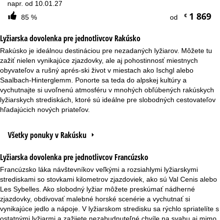
napr. od 10.01.27
1 869
€
85 %
od
Lyžiarska dovolenka pre jednotlivcov Rakúsko
Rakúsko je ideálnou destináciou pre nezadaných lyžiarov. Môžete tu
zažiť nielen vynikajúce zjazdovky, ale aj pohostinnosť miestnych
obyvateľov a rušný aprés-ski život v miestach ako Ischgl alebo
Saalbach-Hinterglemm. Ponorte sa teda do alpskej kultúry a
vychutnajte si uvoľnenú atmosféru v mnohých obľúbených rakúskych
lyžiarskych strediskách, ktoré sú ideálne pre slobodných cestovateľov
hľadajúcich nových priateľov.
Všetky ponuky v Rakúsku
Lyžiarska dovolenka pre jednotlivcov Francúzsko
Francúzsko láka návštevníkov veľkými a rozsiahlymi lyžiarskymi
strediskami so stovkami kilometrov zjazdoviek, ako sú Val Cenis alebo
Les Sybelles. Ako slobodný lyžiar môžete preskúmať nádherné
zjazdovky, obdivovať malebné horské scenérie a vychutnať si
vynikajúce jedlo a nápoje. V lyžiarskom stredisku sa rýchlo spriatelíte s
ostatnými lyžiarmi a zažijete nezabudnuteľné chvíle na svahu aj mimo