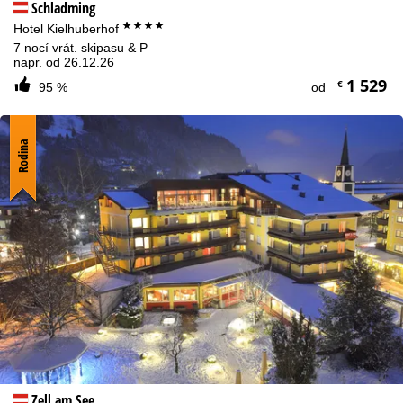
Schladming
****
Hotel Kielhuberhof
7 nocí vrát. skipasu & P
napr. od 26.12.26
1 529
€
95 %
od
Rodina
Zell am See