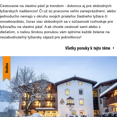
v
Cestovanie na vlastnú päsť je trendom - dokonca aj pre slobodných
lyžiarskych nadšencov! Či už sú pracovne veľmi zaneprázdnení, alebo
n
jednoducho nemajú v okruhu svojich priateľov žiadneho lyžiara či
snowboardistu, čoraz viac slobodných sa v súčasnosti rozhoduje pre
lyžovačku na vlastnú päsť. A ak chcete cestovať sami alebo s
á
dieťaťom, s našou širokou ponukou vám splníme každé želanie na
nezabudnuteľný lyžiarsky zájazd pre jednotlivcov!
s
Všetky ponuky k tejto téme
t
r
Rodina
á
n
k
a