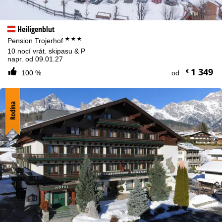
Heiligenblut
***
Pension Trojerhof
10 nocí vrát. skipasu & P
napr. od 09.01.27
1 349
€
100 %
od
Rodina