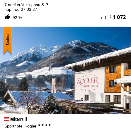
7 nocí vrát. skipasu & P
napr. od 07.03.27
1 072
€
92 %
od
Rodina
Mittersill
****
Sporthotel Kogler