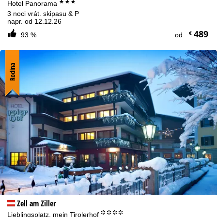
***
Hotel Panorama
3 noci vrát. skipasu & P
napr. od 12.12.26
489
€
93 %
od
Rodina
Zell am Ziller
°°°°
Lieblingsplatz, mein Tirolerhof