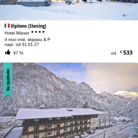
Vipiteno (Sterzing)
****
Hotel Wieser
4 noci vrát. skipasu & P
napr. od 31.01.27
533
€
97 %
od
Na zjazdovke
Upozornenie na súbory cookies
S cieľom optimalizovať naše webové stránky používame súbory
cookie na zhromažďovanie informácií o používaní, ktoré my,
spoločnosť TravelTrex GmbH, zdieľame aj s našimi partnermi.
Profily používania sa vytvárajú na základe vašich aktivít pomocou
informácií o vašom koncovom zariadení a prehliadači. Tieto profily
používania sa používajú na štatistickú analýzu, individuálne
odporúčania produktov, personalizovanú reklamu a meranie
dosahu. Na to potrebujeme váš súhlas (kedykoľvek odvolateľný),
ktorý zahŕňa prenos niektorých osobných údajov poskytovateľom