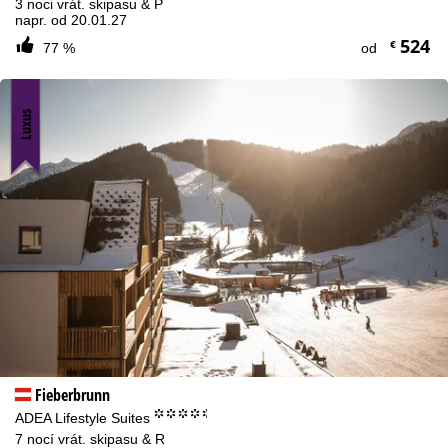
3 noci vrát. skipasu & P
napr. od 20.01.27
524
€
77 %
od
Luxus
Fieberbrunn
°°°°.
ADEA Lifestyle Suites
7 nocí vrát. skipasu & R