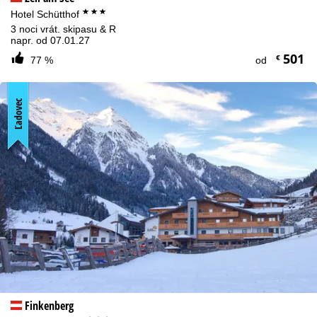
***
Hotel Schütthof
3 noci vrát. skipasu & R
napr. od 07.01.27
501
€
77 %
od
Ľadovec
Finkenberg