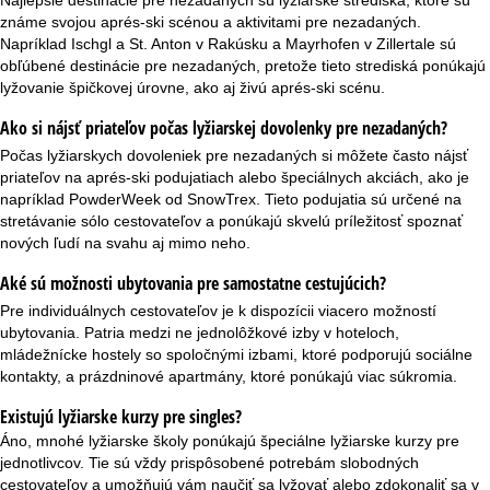
Najlepšie destinácie pre nezadaných sú lyžiarske strediská, ktoré sú
známe svojou aprés-ski scénou a aktivitami pre nezadaných.
Napríklad Ischgl a St. Anton v Rakúsku a Mayrhofen v Zillertale sú
obľúbené destinácie pre nezadaných, pretože tieto strediská ponúkajú
lyžovanie špičkovej úrovne, ako aj živú aprés-ski scénu.
Ako si nájsť priateľov počas lyžiarskej dovolenky pre nezadaných?
Počas lyžiarskych dovoleniek pre nezadaných si môžete často nájsť
priateľov na aprés-ski podujatiach alebo špeciálnych akciách, ako je
napríklad
PowderWeek
od SnowTrex. Tieto podujatia sú určené na
stretávanie sólo cestovateľov a ponúkajú skvelú príležitosť spoznať
nových ľudí na svahu aj mimo neho.
Aké sú možnosti ubytovania pre samostatne cestujúcich?
Pre individuálnych cestovateľov je k dispozícii viacero možností
ubytovania. Patria medzi ne jednolôžkové izby v hoteloch,
mládežnícke hostely so spoločnými izbami, ktoré podporujú sociálne
kontakty, a prázdninové apartmány, ktoré ponúkajú viac súkromia.
Existujú lyžiarske kurzy pre singles?
Áno, mnohé lyžiarske školy ponúkajú špeciálne lyžiarske kurzy pre
jednotlivcov. Tie sú vždy prispôsobené potrebám slobodných
cestovateľov a umožňujú vám naučiť sa lyžovať alebo zdokonaliť sa v