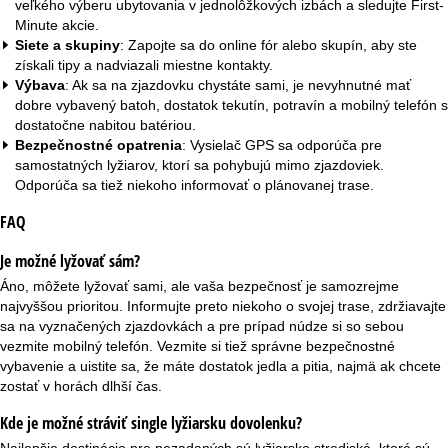
veľkého výberu ubytovania v jednolôžkových izbách a sledujte
First-
Minute akcie
.
Siete a skupiny
: Zapojte sa do online fór alebo skupín, aby ste
získali tipy a nadviazali miestne kontakty.
Výbava
: Ak sa na zjazdovku chystáte sami, je nevyhnutné mať
dobre vybavený batoh, dostatok tekutín, potravín a mobilný telefón s
dostatočne nabitou batériou.
Bezpečnostné opatrenia
: Vysielač GPS sa odporúča pre
samostatných lyžiarov, ktorí sa pohybujú mimo zjazdoviek.
Odporúča sa tiež niekoho informovať o plánovanej trase.
FAQ
Je možné lyžovať sám?
Áno, môžete lyžovať sami, ale vaša bezpečnosť je samozrejme
najvyššou prioritou. Informujte preto niekoho o svojej trase, zdržiavajte
sa na vyznačených zjazdovkách a pre prípad núdze si so sebou
vezmite mobilný telefón. Vezmite si tiež správne bezpečnostné
vybavenie a uistite sa, že máte dostatok jedla a pitia, najmä ak chcete
zostať v horách dlhší čas.
Kde je možné stráviť single lyžiarsku dovolenku?