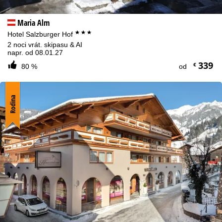
Maria Alm
***
Hotel Salzburger Hof
2 noci vrát. skipasu & AI
napr. od 08.01.27
339
€
80 %
od
Rodina