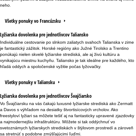
neho.
Všetky ponuky vo Francúzsku
Lyžiarska dovolenka pre jednotlivcov Taliansko
Individuálne cestovanie po slnkom zaliatych svahoch Talianska v zime
je fantastický zážitok. Horské regióny ako Južné Tirolsko a Trentino
ponúkajú nielen skvelé lyžiarske strediská, ale aj živú kultúru a
vynikajúcu miestnu kuchyňu. Taliansko je tak ideálne pre každého, kto
hľadá oddych a spoločenské vyžitie počas lyžovačky.
Všetky ponuky v Taliansku
Lyžiarska dovolenka pre jednotlivcov Švajčiarsko
Vo Švajčiarsku na vás čakajú luxusné lyžiarske strediská ako Zermatt
a Davos s výhľadom na desiatky štvortisícových vrcholov. Ako
freestyloví lyžiari sa môžete tešiť aj na fantasticky upravené zjazdovky
a najmodernejšiu infraštruktúru. Môžete si tak oddýchnuť vo
svetoznámych lyžiarskych strediskách v štýlovom prostredí a zároveň
sa stretnúť s podobne zmýšľajúcimi ľuďmi.