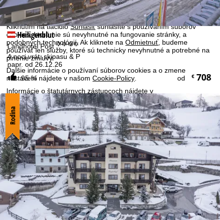
tretích strán v tretích krajinách mimo Európskeho hospodárskeho
priestoru, ako sú napríklad Google alebo Microsoft v USA.
Kliknutím na tlačidlo
Súhlasiť
súhlasíte s používaním súborov
Heiligenblut
cookies, ktoré nie sú nevyhnutné na fungovanie stránky, a
podobných technológií. Ak kliknete na
Odmietnuť
, budeme
°°°°
Landhotel Post
používať len služby, ktoré sú technicky nevyhnutné a potrebné na
4 noci vrát. skipasu & P
plnenie zmluvy.
napr. od 26.12.26
Ďalšie informácie o používaní súborov cookies a o zmene
708
€
nastavení nájdete v našom
Cookie-Policy
.
95 %
od
Informácie o štatutárnych zástupcoch nájdete v
základných informáciách
o firme. Informácie o účeloch
spracovania a Vašich právach nájdete v našom
Rodina
vyhlásení o ochrane dát
.
Súhlasiť