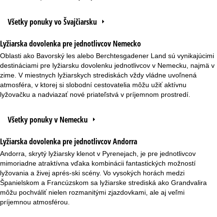
Všetky ponuky vo Švajčiarsku
Lyžiarska dovolenka pre jednotlivcov Nemecko
Oblasti ako Bavorský les alebo Berchtesgadener Land sú vynikajúcimi
destináciami pre lyžiarsku dovolenku jednotlivcov v Nemecku, najmä v
zime. V miestnych lyžiarskych strediskách vždy vládne uvoľnená
atmosféra, v ktorej si slobodní cestovatelia môžu užiť aktívnu
lyžovačku a nadviazať nové priateľstvá v príjemnom prostredí.
Všetky ponuky v Nemecku
Lyžiarska dovolenka pre jednotlivcov Andorra
Andorra, skrytý lyžiarsky klenot v Pyrenejach, je pre jednotlivcov
mimoriadne atraktívna vďaka kombinácii fantastických možností
lyžovania a živej aprés-ski scény. Vo vysokých horách medzi
Španielskom a Francúzskom sa lyžiarske strediská ako Grandvalira
môžu pochváliť nielen rozmanitými zjazdovkami, ale aj veľmi
príjemnou atmosférou.