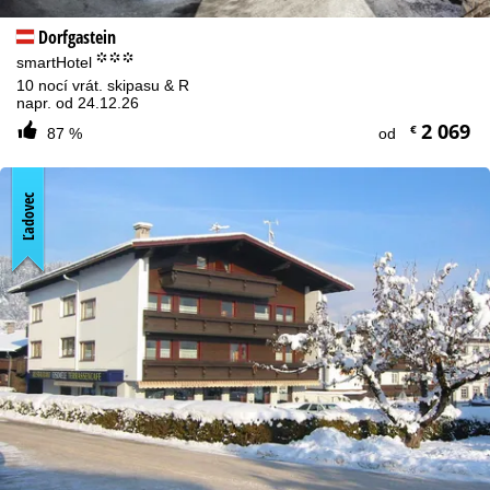
Dorfgastein
°°°
smartHotel
10 nocí vrát. skipasu & R
napr. od 24.12.26
2 069
€
87 %
od
Ľadovec