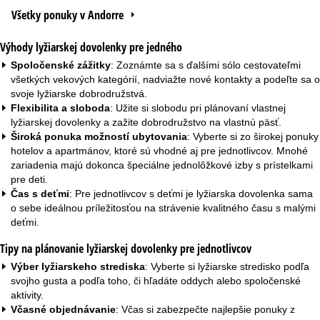
Všetky ponuky v Andorre
Výhody lyžiarskej dovolenky pre jedného
Spoločenské zážitky
: Zoznámte sa s ďalšími sólo cestovateľmi
všetkých vekových kategórií, nadviažte nové kontakty a podeľte sa o
svoje lyžiarske dobrodružstvá.
Flexibilita a sloboda
: Užite si slobodu pri plánovaní vlastnej
lyžiarskej dovolenky a zažite dobrodružstvo na vlastnú päsť.
Široká ponuka možností ubytovania
: Vyberte si zo širokej ponuky
hotelov a
apartmánov
, ktoré sú vhodné aj pre jednotlivcov. Mnohé
zariadenia majú dokonca špeciálne jednolôžkové izby s prístelkami
pre deti.
Čas s deťmi
: Pre jednotlivcov s deťmi je lyžiarska dovolenka sama
o sebe ideálnou príležitosťou na strávenie kvalitného času s malými
deťmi.
Tipy na plánovanie lyžiarskej dovolenky pre jednotlivcov
Výber lyžiarskeho strediska
: Vyberte si lyžiarske stredisko podľa
svojho gusta a podľa toho, či hľadáte oddych alebo spoločenské
aktivity.
Včasné objednávanie
: Včas si zabezpečte najlepšie ponuky z