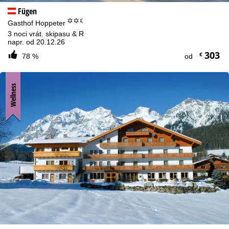
Fügen
°°.
Gasthof Hoppeter
3 noci vrát. skipasu & R
napr. od 20.12.26
303
€
78 %
od
Wellness