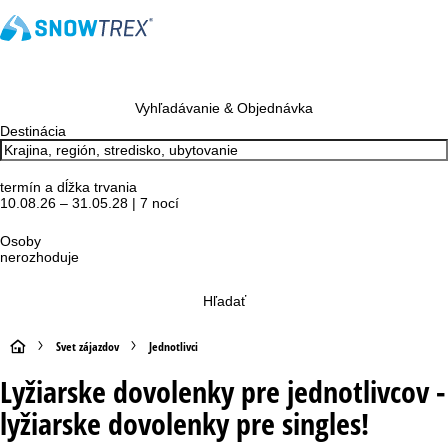
Vyhľadávanie & Objednávka
Destinácia
termín a dĺžka trvania
10.08.26 – 31.05.28 | 7 nocí
Osoby
nerozhoduje
Hľadať
H
Svet zájazdov
Jednotlivci
Lyžiarske dovolenky pre jednotlivcov -
l
lyžiarske dovolenky pre singles!
a