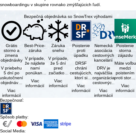
snowboardingu v skupine rovnako zmýšľajúcich ľudí.
Bezpečná objednávka so SnowTrex výhodami
Grátis
Best-Price-
Záruka
Poistenie
Nemecká
Poistenie
storno a
záruka
snehu
proti
asociácia
storna
zmena
úpadku
cestovných
zájazdu
V prípade,
V prípade,
objednávky
kancelárií
že nájdete
že 5 dní
DRSF
Máte voľbu
V priebehu
nami
pred
chráni
DRV je
medzi
5 dní po
ponúkaný
začiatkom
cestujúcich,
najväčšia
poistením
uskutočnení
zájazd - s
zájazdu
ktorí si
organizácia
proti storn
Viac
Viac
objednávky
rovnakými
(deň
objednajú
cestovných
a
informácií
informácií
Viac
Viac
môžete od
službami
príjazdu)
zájazd
kancelárií a
komplexný
Viac
informácií
Viac
informácií
tejto
zahrnutými
budú
alebo
organizátorov
cestovným
informácií
informácií
objednávky
v cene …
všetky
súvisiace
zájazdov v …
poistením.
Bezpečnosť
:
bezplatne
lyžiarske …
cestovné
…
…
služby u …
Spôsob platby
:
Social Media
: