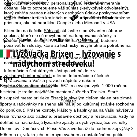
Lyžiarske stredisko
Beh na lyžiach
odporúčania produktov, personalizovanú reklamu a meranie
dosahu. Na to potrebujeme váš súhlas (kedykoľvek odvolateľný),
ktorý zahŕňa prenos niektorých osobných údajov poskytovateľom
Počasie
Last-Minute & Deals
tretích strán v tretích krajinách mimo Európskeho hospodárskeho
priestoru, ako sú napríklad Google alebo Microsoft v USA.
Kliknutím na tlačidlo
Súhlasiť
súhlasíte s používaním súborov
cookies, ktoré nie sú nevyhnutné na fungovanie stránky, a
H
Taliansko
Valle Isarco (Eisacktal)
Brixen
podobných technológií. Ak kliknete na
Odmietnuť
, budeme
používať len služby, ktoré sú technicky nevyhnutné a potrebné na
Lyžovačka
Brixen – lyžovanie s
plnenie zmluvy.
l
Ďalšie informácie o používaní súborov cookies a o zmene
nádychom stredoveku!
nastavení nájdete v našom
Cookie-Policy
.
a
Informácie o štatutárnych zástupcoch nájdete v
základných informáciách
o firme. Informácie o účeloch
v
Brixen
spracovania a Vašich právach nájdete v našom
vyhlásení o ochrane dát
.
Brixen leží v nadmorskej výške 567 m a svojou vyše 1 000 ročnou
n
históriou je tretím najväčším mestom Južného Tirolska. Staré
biskupské mesto pri rieke Eisack je skvelým cieľom nielen pre zimné
Súhlasiť
á
športy a radovánky na snehu ale má aj po kultúrnej stránke rozhodne
čo ponúknuť. Krásne kostoly, kláštory a kaplnky sa na Vašu návštevu
s
tešia rovnako ako tradičné, pradávne obchody a reštaurácie. Vždy na
dohľad sa nachádzajú lyžiarske zjazdy a dych vyrážajúce vrcholky
t
Dolomitov. Domáci vrch Plose Vás zavedie až do nadmorskej výšky 2
505 m n m, vďaka jeho miernym svahom a dostatočnému počtu