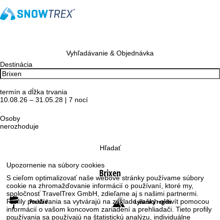
Vyhľadávanie & Objednávka
Destinácia
termín a dĺžka trvania
10.08.26 – 31.05.28 | 7 nocí
Osoby
nerozhoduje
Hľadať
Upozornenie na súbory cookies
Brixen
S cieľom optimalizovať naše webové stránky používame súbory
cookie na zhromažďovanie informácií o používaní, ktoré my,
spoločnosť TravelTrex GmbH, zdieľame aj s našimi partnermi.
Prehľad
Lyžiarsky región
Profily používania sa vytvárajú na základe vašich aktivít pomocou
informácií o vašom koncovom zariadení a prehliadači. Tieto profily
používania sa používajú na štatistickú analýzu, individuálne