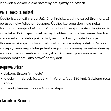
r
lanoviek a vlekov je ako stvorený pre zjazdy na lyžiach.
Valle Isarco (Eisacktal)
á
Údolie Isarco leží v srdci Južného Tirolska a tiahne sa od Brennera až
n
po ústie rieky Adige pri Bolzane. Údolie, ktorému dominuje rieka
Isarco, ohromuje v každom ročnom období svojou pestrou krajinou. V
k
zime láka 95 km zjazdoviek rôznych obtiažností na lyžovanie. Nech už
ste začiatočník alebo pokročilý lyžiar, tu si každý nájde to svoje.
a
Krásne široké zjazdovky sú veľmi vhodné pre rodiny s deťmi. Vďaka
svojej výnimočnej polohe je tento región považovaný za veľmi slnečný
a so zaručenou snehovou pokrývkou. Aj mimo zjazdoviek existuje
mnoho možností, ako stráviť pestrý deň.
Doprava Brixen
vlakom: Brixen (v mieste)
letecky: Innsbruck (cca 85 km), Verona (cca 190 km), Salzburg (cca
265 km)
Otvoriť plánovač trasy v
Google Maps
článok o Brixen