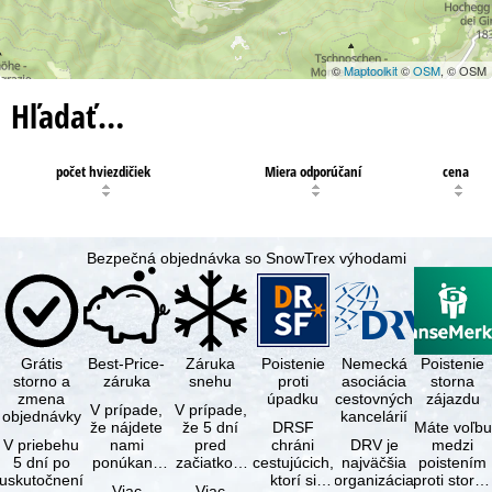
©
Maptoolkit
©
OSM
, © OSM
Hľadať…
počet hviezdičiek
Miera odporúčaní
cena
Bezpečná objednávka so SnowTrex výhodami
Grátis
Best-Price-
Záruka
Poistenie
Nemecká
Poistenie
storno a
záruka
snehu
proti
asociácia
storna
zmena
úpadku
cestovných
zájazdu
V prípade,
V prípade,
objednávky
kancelárií
že nájdete
že 5 dní
DRSF
Máte voľbu
V priebehu
nami
pred
chráni
DRV je
medzi
5 dní po
ponúkaný
začiatkom
cestujúcich,
najväčšia
poistením
uskutočnení
zájazd - s
zájazdu
ktorí si
organizácia
proti storn
Viac
Viac