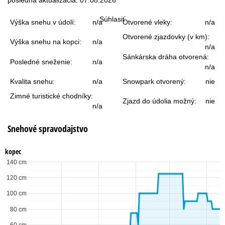
r
Súhlasiť
Výška snehu v údolí:
n/a
Otvorené vleky:
n/a
á
Otvorené zjazdovky (v km):
Výška snehu na kopci:
n/a
n
n/a
Sánkárska dráha otvorená:
Posledné sneženie:
n/a
k
n/a
Kvalita snehu:
n/a
Snowpark otvorený:
nie
a
Zimné turistické chodníky:
Zjazd do údolia možný:
nie
n/a
Snehové spravodajstvo
kopec
140 cm
120 cm
100 cm
80 cm
60 cm