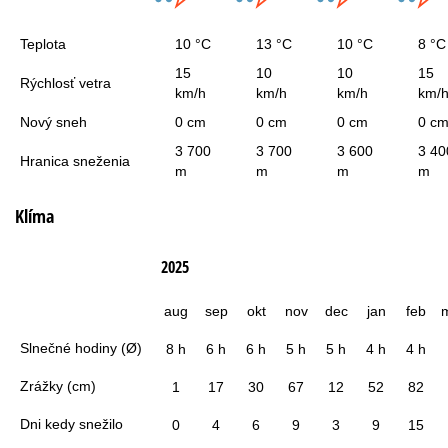
Teplota
10 °C
13 °C
10 °C
8 °C
15
10
10
15
Rýchlosť vetra
km/h
km/h
km/h
km/
Nový sneh
0 cm
0 cm
0 cm
0 c
3 700
3 700
3 600
3 40
Hranica sneženia
m
m
m
m
Klíma
2025
aug
sep
okt
nov
dec
jan
feb
Slnečné hodiny (Ø)
8 h
6 h
6 h
5 h
5 h
4 h
4 h
Zrážky (cm)
1
17
30
67
12
52
82
Dni kedy snežilo
0
4
6
9
3
9
15