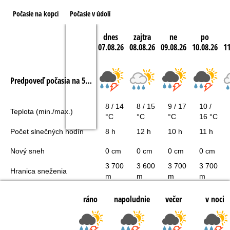
Počasie na kopci
Počasie v údolí
dnes
zajtra
ne
po
07.08.26
08.08.26
09.08.26
10.08.26
11
Predpoveď počasia na 5 dní
8 / 14
8 / 15
9 / 17
10 /
Teplota (min./max.)
°C
°C
°C
16 °C
Počet slnečných hodín
8 h
12 h
10 h
11 h
Nový sneh
0 cm
0 cm
0 cm
0 cm
3 700
3 600
3 700
3 700
Hranica sneženia
m
m
m
m
ráno
napoludnie
večer
v noci