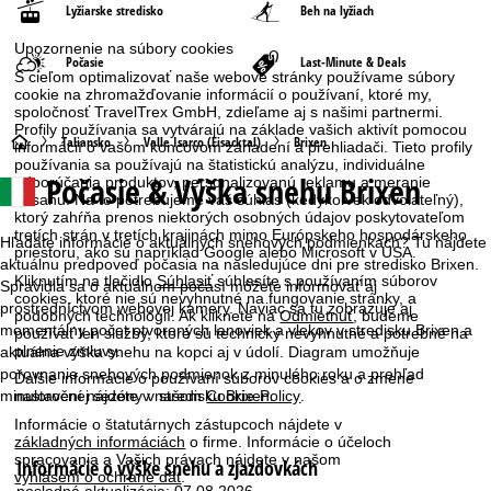
Lyžiarske stredisko
Beh na lyžiach
Upozornenie na súbory cookies
Počasie
Last-Minute & Deals
S cieľom optimalizovať naše webové stránky používame súbory
cookie na zhromažďovanie informácií o používaní, ktoré my,
spoločnosť TravelTrex GmbH, zdieľame aj s našimi partnermi.
Profily používania sa vytvárajú na základe vašich aktivít pomocou
H
Taliansko
Valle Isarco (Eisacktal)
Brixen
informácií o vašom koncovom zariadení a prehliadači. Tieto profily
používania sa používajú na štatistickú analýzu, individuálne
Počasie & Výška snehu Brixen
odporúčania produktov, personalizovanú reklamu a meranie
l
dosahu. Na to potrebujeme váš súhlas (kedykoľvek odvolateľný),
ktorý zahŕňa prenos niektorých osobných údajov poskytovateľom
a
tretích strán v tretích krajinách mimo Európskeho hospodárskeho
Hľadáte informácie o aktuálnych snehových podmienkach? Tu nájdete
priestoru, ako sú napríklad Google alebo Microsoft v USA.
aktuálnu predpoveď počasia na nasledujúce dni pre stredisko Brixen.
v
Kliknutím na tlačidlo
Súhlasiť
súhlasíte s používaním súborov
Spravidla sa o aktuálnom počasí môžete informovať aj
cookies, ktoré nie sú nevyhnutné na fungovanie stránky, a
prostredníctvom webovej kamery. Naviac sa tu zobrazuje aj
podobných technológií. Ak kliknete na
Odmietnuť
, budeme
n
momentálny počet otvorených lanoviek a vlekov v stredisku Brixen a
používať len služby, ktoré sú technicky nevyhnutné a potrebné na
plnenie zmluvy.
aktuálna výška snehu na kopci aj v údolí. Diagram umožňuje
á
porovnanie snehových podmienok z minulého roku a prehľad
Ďalšie informácie o používaní súborov cookies a o zmene
nastavení nájdete v našom
Cookie-Policy
.
minuloročnej sezóny v stredisku Brixen.
s
Informácie o štatutárnych zástupcoch nájdete v
základných informáciách
o firme. Informácie o účeloch
t
spracovania a Vašich právach nájdete v našom
Informácie o výške snehu a zjazdovkách
vyhlásení o ochrane dát
.
posledná aktualizácia: 07.08.2026