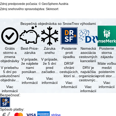
Zdroj predpovede počasia: © GeoSphere Austria
Zdroj snehového spravodajstva: Skiresort
Bezpečná objednávka so SnowTrex výhodami
Grátis
Best-Price-
Záruka
Poistenie
Nemecká
Poistenie
storno a
záruka
snehu
proti
asociácia
storna
zmena
úpadku
cestovných
zájazdu
V prípade,
V prípade,
objednávky
kancelárií
že nájdete
že 5 dní
DRSF
Máte voľbu
V priebehu
nami
pred
chráni
DRV je
medzi
5 dní po
ponúkaný
začiatkom
cestujúcich,
najväčšia
poistením
uskutočnení
zájazd - s
zájazdu
ktorí si
organizácia
proti storn
Viac
Viac
objednávky
rovnakými
(deň
objednajú
cestovných
a
informácií
informácií
Viac
Viac
môžete od
službami
príjazdu)
zájazd
kancelárií a
komplexný
Viac
informácií
Viac
informácií
tejto
zahrnutými
budú
alebo
organizátorov
cestovným
informácií
informácií
objednávky
v cene …
všetky
súvisiace
zájazdov v …
poistením.
Bezpečnosť
:
bezplatne
lyžiarske …
cestovné
…
…
služby u …
Spôsob platby
: