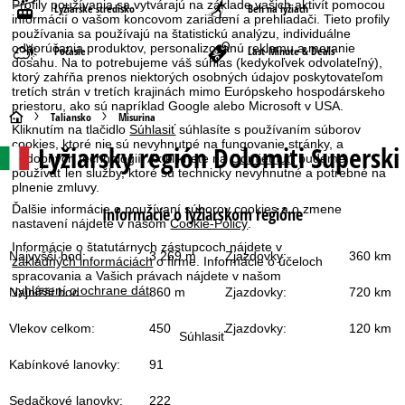
Profily používania sa vytvárajú na základe vašich aktivít pomocou
Lyžiarske stredisko
Beh na lyžiach
informácií o vašom koncovom zariadení a prehliadači. Tieto profily
používania sa používajú na štatistickú analýzu, individuálne
odporúčania produktov, personalizovanú reklamu a meranie
Počasie
Last-Minute & Deals
dosahu. Na to potrebujeme váš súhlas (kedykoľvek odvolateľný),
ktorý zahŕňa prenos niektorých osobných údajov poskytovateľom
tretích strán v tretích krajinách mimo Európskeho hospodárskeho
priestoru, ako sú napríklad Google alebo Microsoft v USA.
H
Taliansko
Misurina
Kliknutím na tlačidlo
Súhlasiť
súhlasíte s používaním súborov
cookies, ktoré nie sú nevyhnutné na fungovanie stránky, a
Lyžiarsky región Dolomiti Superski
l
podobných technológií. Ak kliknete na
Odmietnuť
, budeme
používať len služby, ktoré sú technicky nevyhnutné a potrebné na
plnenie zmluvy.
a
Ďalšie informácie o používaní súborov cookies a o zmene
Informácie o lyžiarskom regióne
nastavení nájdete v našom
Cookie-Policy
.
v
Informácie o štatutárnych zástupcoch nájdete v
Najvyšší bod:
3 269 m
Zjazdovky:
360 km
základných informáciách
o firme. Informácie o účeloch
n
spracovania a Vašich právach nájdete v našom
vyhlásení o ochrane dát
.
Najnižší bod:
860 m
Zjazdovky:
720 km
á
Vlekov celkom:
450
Zjazdovky:
120 km
Súhlasiť
s
Kabínkové lanovky:
91
t
Sedačkové lanovky:
222