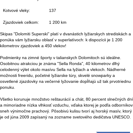
r
Kotvové vleky:
137
á
Zjazdoviek celkom:
1 200 km
n
Skipas "Dolomiti Superski" platí v dvanástich lyžiarskych strediskách a
k
ponúka vám lyžiarsku oblasť v superlatívoch: k dispozícii je 1 200
kilometrov zjazdoviek a 450 vlekov!
a
Podmienky na zimné športy v talianskych Dolomitoch sú ideálne.
Osobitnou atrakciou je známa "Sella Ronda", 40 kilometrov dlhý
celodenný výlet okolo masívu Sella na lyžiach a vlekoch. Nádherné
možnosti freeridu, početné lyžiarske túry, skvelé snowparky a
osvetlené zjazdovky na večerné lyžovanie dopĺňajú už tak prvotriednu
ponuku.
Všetko korunuje množstvo reštaurácií a chát, 80 percent slnečných dní
a mimoriadne nízka vlhkosť vzduchu, vďaka ktorej je podľa odborníkov
sneh výnimočne prachový. Pôsobivú kulisu tvorí aj horský masív, ktorý
je od júna 2009 zapísaný na zozname svetového dedičstva UNESCO.