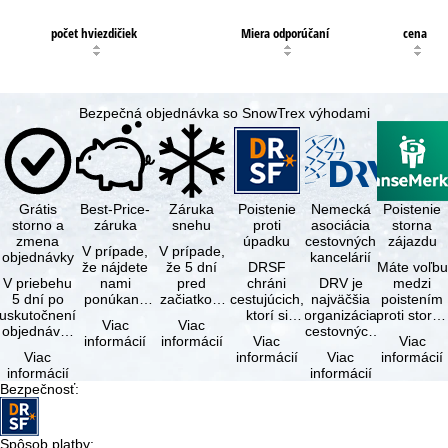
počet hviezdičiek
Miera odporúčaní
cena
Bezpečná objednávka so SnowTrex výhodami
Grátis
Best-Price-
Záruka
Poistenie
Nemecká
Poistenie
storno a
záruka
snehu
proti
asociácia
storna
zmena
úpadku
cestovných
zájazdu
V prípade,
V prípade,
objednávky
kancelárií
že nájdete
že 5 dní
DRSF
Máte voľbu
V priebehu
nami
pred
chráni
DRV je
medzi
5 dní po
ponúkaný
začiatkom
cestujúcich,
najväčšia
poistením
uskutočnení
zájazd - s
zájazdu
ktorí si
organizácia
proti storn
Viac
Viac
objednávky
rovnakými
(deň
objednajú
cestovných
a
informácií
informácií
Viac
Viac
môžete od
službami
príjazdu)
zájazd
kancelárií a
komplexný
Viac
informácií
Viac
informácií
tejto
zahrnutými
budú
alebo
organizátorov
cestovným
informácií
informácií
objednávky
v cene …
všetky
súvisiace
zájazdov v …
poistením.
Bezpečnosť
:
bezplatne
lyžiarske …
cestovné
…
…
služby u …
Spôsob platby
: