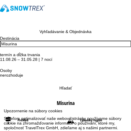
Vyhľadávanie & Objednávka
Destinácia
termín a dĺžka trvania
11.08.26 – 31.05.28 | 7 nocí
Osoby
nerozhoduje
Hľadať
Misurina
Upozornenie na súbory cookies
S cieľom optimalizovať naše webové stránky používame súbory
Prehľad
Lyžiarsky región
cookie na zhromažďovanie informácií o používaní, ktoré my,
spoločnosť TravelTrex GmbH, zdieľame aj s našimi partnermi.