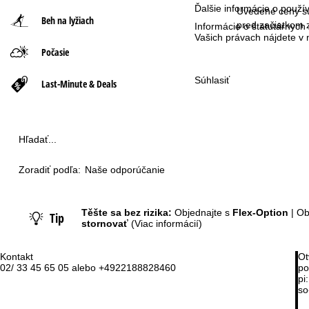
Ďalšie informácie o použ
Uvedené ceny sú
Beh na lyžiach
n
pred začiatkom 
Informácie o štatutárnych
Vašich právach nájdete 
Počasie
á
Súhlasiť
s
Last-Minute & Deals
t
r
Hľadať...
á
Zoradiť podľa:
Naše odporúčanie
n
Těšte sa bez rizika:
Objednajte s
Flex-Option
| Ob
Tip
k
stornovať
(Viac informácií)
a
Kontakt
Ot
02/ 33 45 65 05 alebo +4922188828460
po
pi:
so