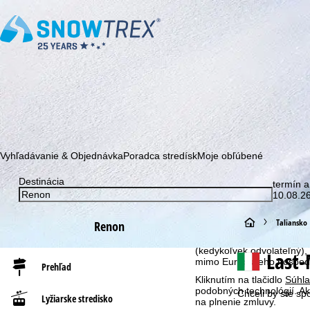
Prihláste sa k odberu nášho newslettera a buďte prvý, kto sa dozv
Vyhľadávanie & Objednávka
Poradca stredísk
Moje obľúbené
Destinácia
termín a
Upozornenie na súbory co
10.08.26
S cieľom optimalizovať n
my, spoločnosť TravelTrex 
H
Taliansko
Renon
pomocou informácií o vašo
analýzu, individuálne od
l
(kedykoľvek odvolateľný),
Last-
mimo Európskeho hospodár
Prehľad
a
Kliknutím na tlačidlo
Súhla
podobných technológií. Ak
Chceli by ste sp
Lyžiarske stredisko
na plnenie zmluvy.
v