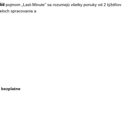
icy
.
 Pod pojmom „Last-Minute” sa rozumejú všetky ponuky od 2 týždňov
čeloch spracovania a
. bezplatne