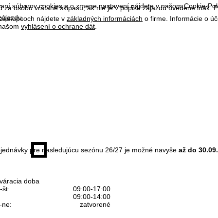
ívaní súborov cookies a o zmene nastavení nájdete v našom
Cookie-Pol
 za osobu vrátane skipasu, ak nie je v popise zájazdu uvedené inak.
zájazdu.
 zástupcoch nájdete v
základných informáciách
o firme. Informácie o ú
v našom
vyhlásení o ochrane dát
.
jednávky pre nasledujúcu sezónu 26/27 je možné navyše
až do 30.09
váracia doba
-št:
09:00-17:00
09:00-14:00
-ne:
zatvorené