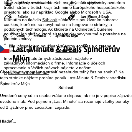
Lyžiarske stredisko
Beh na lyžiach
ktorý zahŕňa prenos niektorých osobných údajov poskytovateľom
tretích strán v tretích krajinách mimo Európskeho hospodárskeho
priestoru, ako sú napríklad Google alebo Microsoft v USA.
Počasie
Last-Minute & Deals
Kliknutím na tlačidlo
Súhlasiť
súhlasíte s používaním súborov
cookies, ktoré nie sú nevyhnutné na fungovanie stránky, a
podobných technológií. Ak kliknete na
Odmietnuť
, budeme
používať len služby, ktoré sú technicky nevyhnutné a potrebné na
H
Česko
Krkonoše
Špindlerův Mlýn
plnenie zmluvy.
Last-Minute & Deals Špindlerův
Ďalšie informácie o používaní súborov cookies a o zmene
l
nastavení nájdete v našom
Cookie-Policy
.
Mlýn
Informácie o štatutárnych zástupcoch nájdete v
a
základných informáciách
o firme. Informácie o účeloch
spracovania a Vašich právach nájdete v našom
v
Chceli by ste spontánne stráviť nezabudnuteľný čas na snehu? Na
vyhlásení o ochrane dát
.
tejto stránke nájdete prehľad ponúk Last-Minute & Deals v stredisku
n
Špindlerův Mlýn.
Súhlasiť
Uvedené ceny sú za osobu vrátane skipasu, ak nie je v popise zájazdu
á
uvedené inak. Pod pojmom „Last-Minute” sa rozumejú všetky ponuky
od 2 týždňov pred začiatkom zájazdu.
s
t
Hľadať...
r