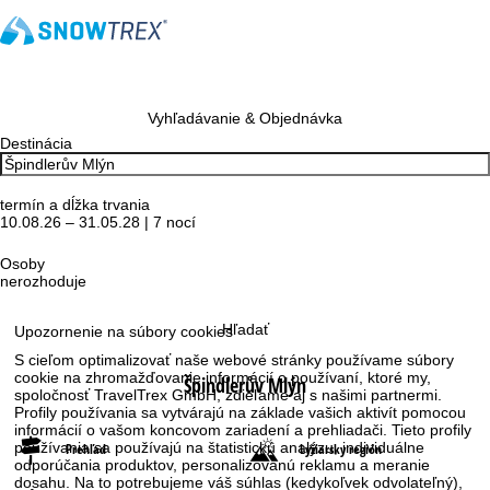
Vyhľadávanie & Objednávka
Destinácia
termín a dĺžka trvania
10.08.26 – 31.05.28 | 7 nocí
Osoby
nerozhoduje
Hľadať
Upozornenie na súbory cookies
S cieľom optimalizovať naše webové stránky používame súbory
cookie na zhromažďovanie informácií o používaní, ktoré my,
Špindlerův Mlýn
spoločnosť TravelTrex GmbH, zdieľame aj s našimi partnermi.
Profily používania sa vytvárajú na základe vašich aktivít pomocou
informácií o vašom koncovom zariadení a prehliadači. Tieto profily
používania sa používajú na štatistickú analýzu, individuálne
Prehľad
Lyžiarsky región
odporúčania produktov, personalizovanú reklamu a meranie
dosahu. Na to potrebujeme váš súhlas (kedykoľvek odvolateľný),