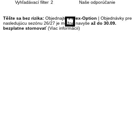
Vyhľadávací filter
2
á
Těšte sa bez rizika:
Objednajte s
Flex-Option
| Objednávky pre
nasledujúcu sezónu 26/27 je možné navyše
až do 30.09.
n
bezplatne stornovať
(Viac informácií)
k
a