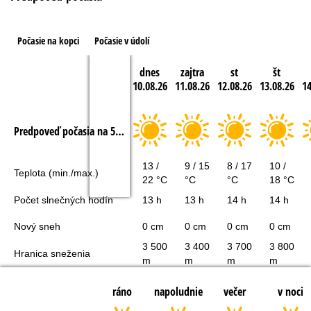
Počasie na kopci
Počasie v údolí
dnes
zajtra
st
št
10.08.26
11.08.26
12.08.26
13.08.26
14
Predpoveď počasia na 5 dní
13 /
9 / 15
8 / 17
10 /
Teplota (min./max.)
22 °C
°C
°C
18 °C
Počet slnečných hodín
13 h
13 h
14 h
14 h
Nový sneh
0 cm
0 cm
0 cm
0 cm
3 500
3 400
3 700
3 800
Hranica sneženia
m
m
m
m
ráno
napoludnie
večer
v noci