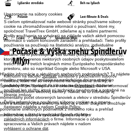
Lyžiarske stredisko
Beh na lyžiach
Upozornenie na súbory cookies
Počasie
Last-Minute & Deals
S cieľom optimalizovať naše webové stránky používame súbory
cookie na zhromažďovanie informácií o používaní, ktoré my,
spoločnosť TravelTrex GmbH, zdieľame aj s našimi partnermi.
Profily používania sa vytvárajú na základe vašich aktivít pomocou
H
Česko
Krkonoše
Špindlerův Mlýn
informácií o vašom koncovom zariadení a prehliadači. Tieto profily
používania sa používajú na štatistickú analýzu, individuálne
Počasie & Výška snehu Špindlerův
l
odporúčania produktov, personalizovanú reklamu a meranie
dosahu. Na to potrebujeme váš súhlas (kedykoľvek odvolateľný),
Mlýn
ktorý zahŕňa prenos niektorých osobných údajov poskytovateľom
a
tretích strán v tretích krajinách mimo Európskeho hospodárskeho
priestoru, ako sú napríklad Google alebo Microsoft v USA.
v
Hľadáte informácie o aktuálnych snehových podmienkach? Tu nájdete
Kliknutím na tlačidlo
Súhlasiť
súhlasíte s používaním súborov
aktuálnu predpoveď počasia na nasledujúce dni pre stredisko
cookies, ktoré nie sú nevyhnutné na fungovanie stránky, a
n
podobných technológií. Ak kliknete na
Odmietnuť
, budeme
Špindlerův Mlýn. Spravidla sa o aktuálnom počasí môžete informovať
používať len služby, ktoré sú technicky nevyhnutné a potrebné na
aj prostredníctvom webovej kamery. Naviac sa tu zobrazuje aj
plnenie zmluvy.
momentálny počet otvorených lanoviek a vlekov v stredisku Špindlerův
á
Ďalšie informácie o používaní súborov cookies a o zmene
Mlýn a aktuálna výška snehu na kopci aj v údolí. Diagram umožňuje
nastavení nájdete v našom
Cookie-Policy
.
porovnanie snehových podmienok z minulého roku a prehľad
s
Informácie o štatutárnych zástupcoch nájdete v
minuloročnej sezóny v stredisku Špindlerův Mlýn.
základných informáciách
o firme. Informácie o účeloch
t
spracovania a Vašich právach nájdete v našom
vyhlásení o ochrane dát
.