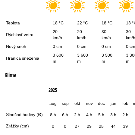
Teplota
18 °C
22 °C
18 °C
13 °
20
20
30
30
Rýchlosť vetra
km/h
km/h
km/h
km/
Nový sneh
0 cm
0 cm
0 cm
0 c
3 600
3 600
3 500
3 30
Hranica sneženia
m
m
m
m
Klíma
2025
aug
sep
okt
nov
dec
jan
feb
Slnečné hodiny (Ø)
8 h
6 h
2 h
4 h
5 h
3 h
2 h
Zrážky (cm)
0
0
27
29
25
44
39