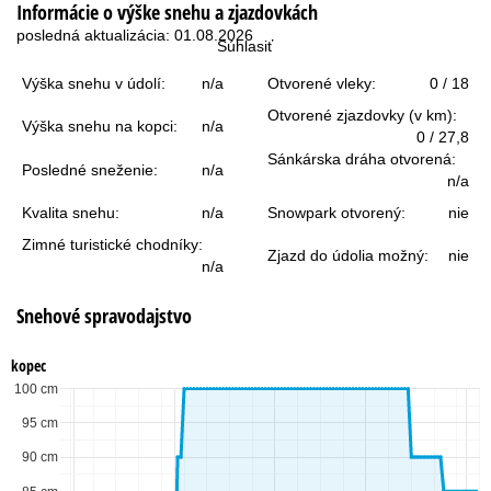
Informácie o výške snehu a zjazdovkách
r
posledná aktualizácia: 01.08.2026
Súhlasiť
á
Výška snehu v údolí:
n/a
Otvorené vleky:
0 / 18
n
Otvorené zjazdovky (v km):
Výška snehu na kopci:
n/a
0 / 27,8
k
Sánkárska dráha otvorená:
Posledné sneženie:
n/a
n/a
a
Kvalita snehu:
n/a
Snowpark otvorený:
nie
Zimné turistické chodníky:
Zjazd do údolia možný:
nie
n/a
Snehové spravodajstvo
kopec
100 cm
95 cm
90 cm