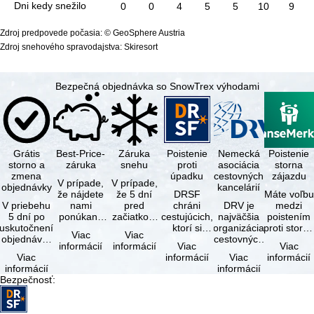
Dni kedy snežilo
0
0
4
5
5
10
9
Zdroj predpovede počasia: © GeoSphere Austria
Zdroj snehového spravodajstva: Skiresort
Bezpečná objednávka so SnowTrex výhodami
Grátis
Best-Price-
Záruka
Poistenie
Nemecká
Poistenie
storno a
záruka
snehu
proti
asociácia
storna
zmena
úpadku
cestovných
zájazdu
V prípade,
V prípade,
objednávky
kancelárií
že nájdete
že 5 dní
DRSF
Máte voľbu
V priebehu
nami
pred
chráni
DRV je
medzi
5 dní po
ponúkaný
začiatkom
cestujúcich,
najväčšia
poistením
uskutočnení
zájazd - s
zájazdu
ktorí si
organizácia
proti storn
Viac
Viac
objednávky
rovnakými
(deň
objednajú
cestovných
a
informácií
informácií
Viac
Viac
môžete od
službami
príjazdu)
zájazd
kancelárií a
komplexný
Viac
informácií
Viac
informácií
tejto
zahrnutými
budú
alebo
organizátorov
cestovným
informácií
informácií
objednávky
v cene …
všetky
súvisiace
zájazdov v …
poistením.
Bezpečnosť
:
bezplatne
lyžiarske …
cestovné
…
…
služby u …