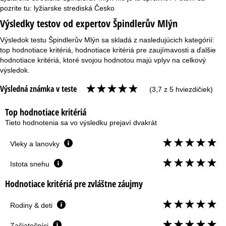
pozrite tu:
lyžiarske strediská Česko
Výsledky testov od expertov Špindlerův Mlýn
Výsledok testu Špindlerův Mlýn sa skladá z nasledujúcich kategórií:
top hodnotiace kritériá, hodnotiace kritériá pre zaujímavosti a ďalšie
hodnotiace kritériá, ktoré svojou hodnotou majú vplyv na celkový
výsledok.
Výsledná známka v teste
(3,7 z 5 hviezdičiek)
Top hodnotiace kritériá
Tieto hodnotenia sa vo výsledku prejaví dvakrát
Vleky a lanovky
Istota snehu
Hodnotiace kritériá pre zvláštne záujmy
Rodiny & deti
Začiatočníci