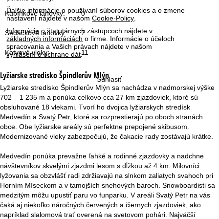
r
Ďalšie informácie o používaní súborov cookies a o zmene
Kabínkové lanovky:
0
nastavení nájdete v našom
Cookie-Policy
.
á
Informácie o štatutárnych zástupcoch nájdete v
Sedačkové lanovky:
7
základných informáciách
o firme. Informácie o účeloch
n
spracovania a Vašich právach nájdete v našom
Kotvové vleky:
11
vyhlásení o ochrane dát
.
k
Lyžiarske stredisko
Špindlerův Mlýn
Súhlasiť
a
Lyžiarske stredisko Špindlerův Mlýn sa nachádza v nadmorskej výške
702 – 1 235 m a ponúka celkovo cca 27 km zjazdoviek, ktoré sú
obsluhované 18 vlekami. Tvorí ho dvojica lyžiarskych stredísk
Medvedín a Svatý Petr, ktoré sa rozprestierajú po oboch stranách
obce. Obe lyžiarske areály sú perfektne prepojené skibusom.
Modernizované vleky zabezpečujú, že čakacie rady zostávajú krátke.
Medvedín ponúka prevažne ľahké a rodinné zjazdovky a nadchne
návštevníkov skvelými zjazdmi lesom s dĺžkou až 4 km. Milovníci
lyžovania sa obzvlášť radi zdržiavajú na slnkom zaliatych svahoch pri
Horním Míseckom a v tamojších snehových baroch. Snowboardisti sa
medzitým môžu upustiť paru vo funparku. V areáli Svatý Petr na vás
čaká aj niekoľko náročných červených a čiernych zjazdoviek, ako
napríklad slalomová trať overená na svetovom pohári. Najväčší