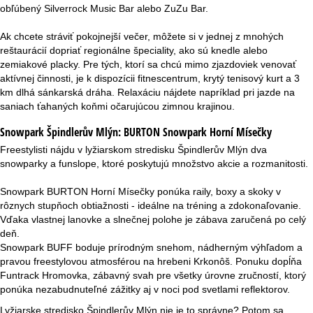
obľúbený Silverrock Music Bar alebo ZuZu Bar.
Ak chcete stráviť pokojnejší večer, môžete si v jednej z mnohých
reštaurácií dopriať regionálne špeciality, ako sú knedle alebo
zemiakové placky. Pre tých, ktorí sa chcú mimo zjazdoviek venovať
aktívnej činnosti, je k dispozícii fitnescentrum, krytý tenisový kurt a 3
km dlhá sánkarská dráha. Relaxáciu nájdete napríklad pri jazde na
saniach ťahaných koňmi očarujúcou zimnou krajinou.
Snowpark Špindlerův Mlýn:
BURTON Snowpark Horní Mísečky
Freestylisti nájdu v lyžiarskom stredisku Špindlerův Mlýn dva
snowparky a funslope, ktoré poskytujú množstvo akcie a rozmanitosti.
Snowpark BURTON Horní Mísečky ponúka raily, boxy a skoky v
rôznych stupňoch obtiažnosti - ideálne na tréning a zdokonaľovanie.
Vďaka vlastnej lanovke a slnečnej polohe je zábava zaručená po celý
deň.
Snowpark BUFF boduje prírodným snehom, nádherným výhľadom a
pravou freestylovou atmosférou na hrebeni Krkonôš. Ponuku dopĺňa
Funtrack Hromovka, zábavný svah pre všetky úrovne zručností, ktorý
ponúka nezabudnuteľné zážitky aj v noci pod svetlami reflektorov.
Lyžiarske stredisko Špindlerův Mlýn nie je to správne? Potom sa