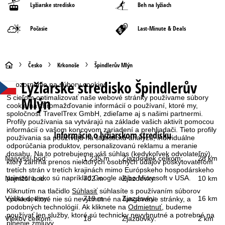
Lyžiarske stredisko
Beh na lyžiach
Počasie
Last-Minute & Deals
H
Česko
Krkonoše
Špindlerův Mlýn
Lyžiarske stredisko
Špindlerův
Upozornenie na súbory cookies
l
Mlýn
S cieľom optimalizovať naše webové stránky používame súbory
a
cookie na zhromažďovanie informácií o používaní, ktoré my,
spoločnosť TravelTrex GmbH, zdieľame aj s našimi partnermi.
Profily používania sa vytvárajú na základe vašich aktivít pomocou
v
informácií o vašom koncovom zariadení a prehliadači. Tieto profily
Informácie o lyžiarskom stredisku
používania sa používajú na štatistickú analýzu, individuálne
odporúčania produktov, personalizovanú reklamu a meranie
n
dosahu. Na to potrebujeme váš súhlas (kedykoľvek odvolateľný),
Najvyšší bod:
1 235 m
Zjazdoviek celkom:
28 km
ktorý zahŕňa prenos niektorých osobných údajov poskytovateľom
á
tretích strán v tretích krajinách mimo Európskeho hospodárskeho
priestoru, ako sú napríklad Google alebo Microsoft v USA.
Najnižší bod:
702 m
Zjazdovky:
10 km
s
Kliknutím na tlačidlo
Súhlasiť
súhlasíte s používaním súborov
Výška dediny:
718 m
Zjazdovky:
16 km
cookies, ktoré nie sú nevyhnutné na fungovanie stránky, a
podobných technológií. Ak kliknete na
Odmietnuť
, budeme
t
používať len služby, ktoré sú technicky nevyhnutné a potrebné na
Vlekov celkom:
18
Zjazdovky:
2 km
plnenie zmluvy.