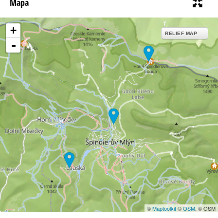
Mapa
+
RELIEF MAP
-
©
Maptoolkit
©
OSM
, © OSM