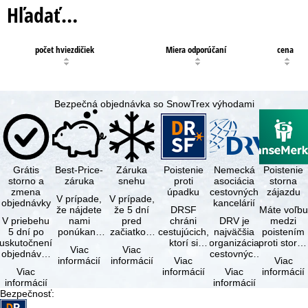
Hľadať…
počet hviezdičiek
Miera odporúčaní
cena
Bezpečná objednávka so SnowTrex výhodami
Grátis
Best-Price-
Záruka
Poistenie
Nemecká
Poistenie
storno a
záruka
snehu
proti
asociácia
storna
zmena
úpadku
cestovných
zájazdu
V prípade,
V prípade,
objednávky
kancelárií
že nájdete
že 5 dní
DRSF
Máte voľbu
V priebehu
nami
pred
chráni
DRV je
medzi
5 dní po
ponúkaný
začiatkom
cestujúcich,
najväčšia
poistením
uskutočnení
zájazd - s
zájazdu
ktorí si
organizácia
proti storn
Viac
Viac
objednávky
rovnakými
(deň
objednajú
cestovných
a
informácií
informácií
Viac
Viac
môžete od
službami
príjazdu)
zájazd
kancelárií a
komplexný
Viac
informácií
Viac
informácií
tejto
zahrnutými
budú
alebo
organizátorov
cestovným
informácií
informácií
objednávky
v cene …
všetky
súvisiace
zájazdov v …
poistením.
Bezpečnosť
:
bezplatne
lyžiarske …
cestovné
…