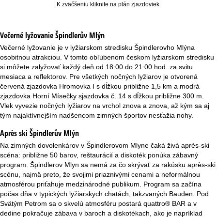
K zväčšeniu kliknite na plán zjazdoviek.
Večerné lyžovanie
Špindlerův Mlýn
Večerné lyžovanie je v lyžiarskom stredisku Špindlerovho Mlýna
osobitnou atrakciou. V tomto obľúbenom českom lyžiarskom stredisku
si môžete zalyžovať každý deň od 18:00 do 21:00 hod. za svitu
mesiaca a reflektorov. Pre všetkých nočných lyžiarov je otvorená
červená zjazdovka Hromovka I s dĺžkou približne 1,5 km a modrá
zjazdovka Horní Mísečky sjazdovka č. 14 s dĺžkou približne 300 m.
Vlek vyvezie nočných lyžiarov na vrchol znova a znova, až kým sa aj
tým najaktívnejším nadšencom zimných športov nesťažia nohy.
Après ski Špindlerův Mlýn
Na zimných dovolenkárov v Špindlerovom Mlyne čaká živá après-ski
scéna: približne 50 barov, reštaurácií a diskoték ponúka zábavný
program. Špindlerov Mlyn sa nemá za čo skrývať za rakúsku après-ski
scénu, najmä preto, že svojimi priaznivými cenami a neformálnou
atmosférou priťahuje medzinárodné publikum. Program sa začína
počas dňa v typických lyžiarskych chatách, takzvaných Bauden. Pod
Svätým Petrom sa o skvelú atmosféru postará quattro® BAR a v
dedine pokračuje zábava v baroch a diskotékach, ako je napríklad