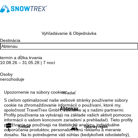
Vyhľadávanie & Objednávka
Destinácia
termín a dĺžka trvania
10.08.26 – 31.05.28 | 7 nocí
Osoby
nerozhoduje
Upozornenie na súbory cookies
Hľadať
S cieľom optimalizovať naše webové stránky používame súbory
cookie na zhromažďovanie informácií o používaní, ktoré my,
Abtenau
spoločnosť TravelTrex GmbH, zdieľame aj s našimi partnermi.
Profily používania sa vytvárajú na základe vašich aktivít pomocou
informácií o vašom koncovom zariadení a prehliadači. Tieto profily
používania sa používajú na štatistickú analýzu, individuálne
Prehľad
Lyžiarsky región
odporúčania produktov, personalizovanú reklamu a meranie
dosahu. Na to potrebujeme váš súhlas (kedykoľvek odvolateľný),