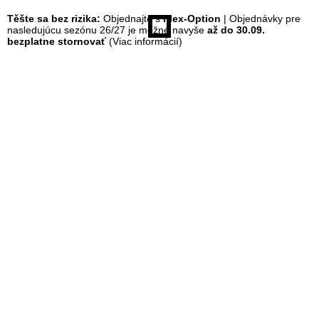
Těšte sa bez rizika:
Objednajte s
Flex-Option
| Objednávky pre
á
nasledujúcu sezónu 26/27 je možné navyše
až do 30.09.
bezplatne stornovať
(Viac informácií)
n
k
a