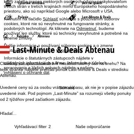
ktorý zahŕňa prenos niektorých osobných údajov poskytovateľom
Lyžiarske stredisko
Beh na lyžiach
tretích strán v tretích krajinách mimo Európskeho hospodárskeho
priestoru, ako sú napríklad Google alebo Microsoft v USA.
Počasie
Last-Minute & Deals
Kliknutím na tlačidlo
Súhlasiť
súhlasíte s používaním súborov
cookies, ktoré nie sú nevyhnutné na fungovanie stránky, a
podobných technológií. Ak kliknete na
Odmietnuť
, budeme
používať len služby, ktoré sú technicky nevyhnutné a potrebné na
H
Rakúsko
Abtenau
plnenie zmluvy.
Ďalšie informácie o používaní súborov cookies a o zmene
Last-Minute & Deals Abtenau
l
nastavení nájdete v našom
Cookie-Policy
.
Informácie o štatutárnych zástupcoch nájdete v
a
základných informáciách
o firme. Informácie o účeloch
Chceli by ste spontánne stráviť nezabudnuteľný čas na snehu? Na
spracovania a Vašich právach nájdete v našom
tejto stránke nájdete prehľad ponúk Last-Minute & Deals v stredisku
vyhlásení o ochrane dát
.
v
Abtenau.
n
Uvedené ceny sú za osobu vrátane skipasu, ak nie je v popise zájazdu
Súhlasiť
uvedené inak. Pod pojmom „Last-Minute” sa rozumejú všetky ponuky
á
od 2 týždňov pred začiatkom zájazdu.
s
Hľadať...
t
Vyhľadávací filter
2
r