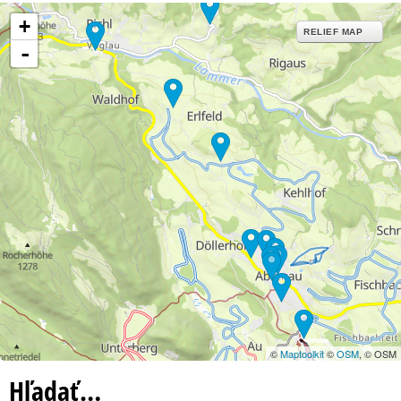
+
RELIEF MAP
-
©
Maptoolkit
©
OSM
, © OSM
Hľadať…