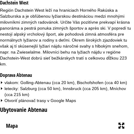
Dachstein West
r
Región Dachstein West leží na hraniciach Horného Rakúska a
á
Salzburska a je obľúbenou lyžiarskou destináciou medzi mnohými
milovníkmi zimných radovánok. Určite Vás pozitívne prekvapí krásna
n
panoráma a pestrá ponuka zimných športov a après ski. V popredí tu
nestojí alpský vrcholový šport, ale pohodová zimná atmosféra pre
k
normálnych lyžiarov a rodiny s deťmi. Okrem širokých zjazdoviek tu
však aj tí skúsenejší lyžiari nájdu náročné svahy s hlbokým snehom,
a
napr. na Zwieselalme. Milovníci behu na lyžiach nájdu v regióne
Dachstein-West dobrú sieť bežkárskych tratí s celkovou dĺžkou 223
km.
Doprava Abtenau
vlakom: Golling-Abtenau (cca 20 km), Bischofshofen (cca 40 km)
letecky: Salzburg (cca 50 km), Innsbruck (cca 205 km), Mníchov
(cca 215 km)
Otvoriť plánovač trasy v
Google Maps
Ubytovanie Abtenau
Mapa