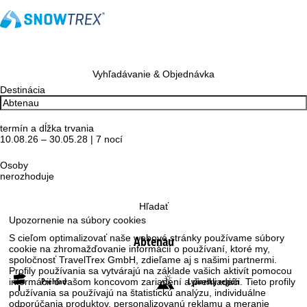
Vyhľadávanie & Objednávka
Destinácia
termín a dĺžka trvania
10.08.26 – 30.05.28 | 7 nocí
Osoby
nerozhoduje
Hľadať
Upozornenie na súbory cookies
S cieľom optimalizovať naše webové stránky používame súbory
Abtenau
cookie na zhromažďovanie informácií o používaní, ktoré my,
spoločnosť TravelTrex GmbH, zdieľame aj s našimi partnermi.
Profily používania sa vytvárajú na základe vašich aktivít pomocou
Prehľad
Lyžiarsky región
informácií o vašom koncovom zariadení a prehliadači. Tieto profily
používania sa používajú na štatistickú analýzu, individuálne
odporúčania produktov, personalizovanú reklamu a meranie