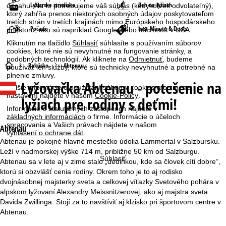
Lyžiarske stredisko
Beh na lyžiach
dosahu. Na to potrebujeme váš súhlas (kedykoľvek odvolateľný),
ktorý zahŕňa prenos niektorých osobných údajov poskytovateľom
tretích strán v tretích krajinách mimo Európskeho hospodárskeho
Počasie
Last-Minute & Deals
priestoru, ako sú napríklad Google alebo Microsoft v USA.
Kliknutím na tlačidlo
Súhlasiť
súhlasíte s používaním súborov
cookies, ktoré nie sú nevyhnutné na fungovanie stránky, a
podobných technológií. Ak kliknete na
Odmietnuť
, budeme
H
Rakúsko
Abtenau
používať len služby, ktoré sú technicky nevyhnutné a potrebné na
plnenie zmluvy.
Lyžovačka
Abtenau - potešenie na
l
Ďalšie informácie o používaní súborov cookies a o zmene
nastavení nájdete v našom
Cookie-Policy
.
lyžiach pre rodiny s deťmi!
a
Informácie o štatutárnych zástupcoch nájdete v
základných informáciách
o firme. Informácie o účeloch
spracovania a Vašich právach nájdete v našom
v
Abtenau
vyhlásení o ochrane dát
.
Abtenau je pokojné hlavné mestečko údolia Lammertal v Salzbursku.
n
Leží v nadmorskej výške 714 m, približne 50 km od Salzburgu.
Súhlasiť
Abtenau sa v lete aj v zime stalo „dedinkou, kde sa človek cíti dobre“,
á
ktorú si obzvlášť cenia rodiny. Okrem toho je to aj rodisko
dvojnásobnej majsterky sveta a celkovej víťazky Svetového pohára v
s
alpskom lyžovaní Alexandry Meissnitzerovej, ako aj majstra sveta
Davida Zwillinga. Stojí za to navštíviť aj klzisko pri športovom centre v
t
Abtenau.