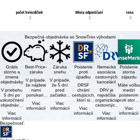
počet hviezdičiek
Miera odporúčaní
cena
Bezpečná objednávka so SnowTrex výhodami
Grátis
Best-Price-
Záruka
Poistenie
Nemecká
Poistenie
storno a
záruka
snehu
proti
asociácia
storna
zmena
úpadku
cestovných
zájazdu
V prípade,
V prípade,
objednávky
kancelárií
že nájdete
že 5 dní
DRSF
Máte voľbu
V priebehu
nami
pred
chráni
DRV je
medzi
5 dní po
ponúkaný
začiatkom
cestujúcich,
najväčšia
poistením
uskutočnení
zájazd - s
zájazdu
ktorí si
organizácia
proti storn
Viac
Viac
objednávky
rovnakými
(deň
objednajú
cestovných
a
informácií
informácií
Viac
Viac
môžete od
službami
príjazdu)
zájazd
kancelárií a
komplexný
Viac
informácií
Viac
informácií
tejto
zahrnutými
budú
alebo
organizátorov
cestovným
informácií
informácií
objednávky
v cene …
všetky
súvisiace
zájazdov v …
poistením.
Bezpečnosť
:
bezplatne
lyžiarske …
cestovné
…
…
služby u …