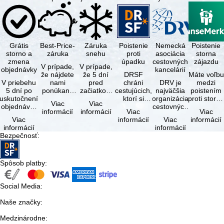
Grátis
Best-Price-
Záruka
Poistenie
Nemecká
Poistenie
storno a
záruka
snehu
proti
asociácia
storna
zmena
úpadku
cestovných
zájazdu
V prípade,
V prípade,
objednávky
kancelárií
že nájdete
že 5 dní
DRSF
Máte voľbu
V priebehu
nami
pred
chráni
DRV je
medzi
5 dní po
ponúkaný
začiatkom
cestujúcich,
najväčšia
poistením
uskutočnení
zájazd - s
zájazdu
ktorí si
organizácia
proti storn
Viac
Viac
objednávky
rovnakými
(deň
objednajú
cestovných
a
informácií
informácií
Viac
Viac
môžete od
službami
príjazdu)
zájazd
kancelárií a
komplexný
Viac
informácií
Viac
informácií
tejto
zahrnutými
budú
alebo
organizátorov
cestovným
informácií
informácií
objednávky
v cene …
všetky
súvisiace
zájazdov v …
poistením.
Bezpečnosť
:
bezplatne
lyžiarske …
cestovné
…
…
služby u …
Spôsob platby
:
Social Media
:
Naše značky
:
Medzinárodne
: