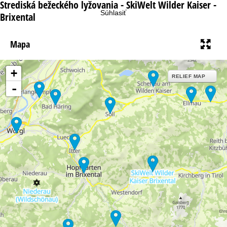
á
Strediská bežeckého lyžovania - SkiWelt Wilder Kaiser -
Súhlasiť
Brixental
n
Mapa
k
a
+
RELIEF MAP
-