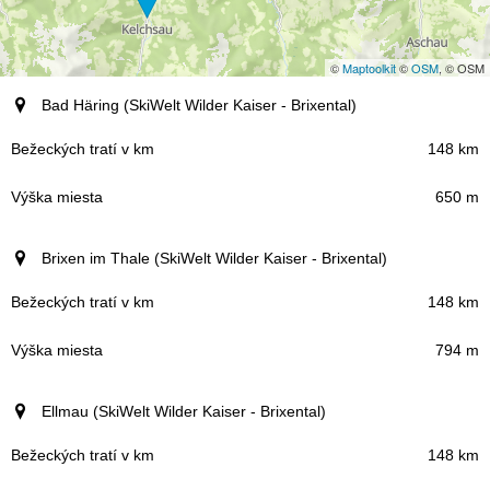
©
Maptoolkit
©
OSM
, © OSM
Miesto (región)
Bad Häring (SkiWelt Wilder Kaiser - Brixental)
Bežeckých tratí v km
148 km
650 m
Výška miesta
Brixen im Thale (SkiWelt Wilder Kaiser - Brixental)
148 km
794 m
Ellmau (SkiWelt Wilder Kaiser - Brixental)
148 km