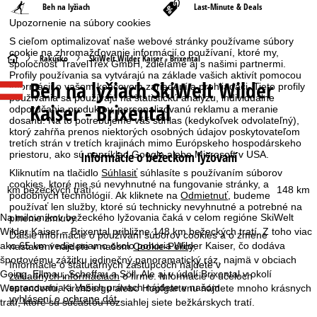
Beh na lyžiach
Last-Minute & Deals
Upozornenie na súbory cookies
S cieľom optimalizovať naše webové stránky používame súbory
cookie na zhromažďovanie informácií o používaní, ktoré my,
H
Rakúsko
SkiWelt Wilder Kaiser - Brixental
spoločnosť TravelTrex GmbH, zdieľame aj s našimi partnermi.
Profily používania sa vytvárajú na základe vašich aktivít pomocou
Beh na lyžiach SkiWelt Wilder
informácií o vašom koncovom zariadení a prehliadači. Tieto profily
l
používania sa používajú na štatistickú analýzu, individuálne
Kaiser - Brixental
odporúčania produktov, personalizovanú reklamu a meranie
a
dosahu. Na to potrebujeme váš súhlas (kedykoľvek odvolateľný),
ktorý zahŕňa prenos niektorých osobných údajov poskytovateľom
tretích strán v tretích krajinách mimo Európskeho hospodárskeho
v
priestoru, ako sú napríklad Google alebo Microsoft v USA.
Informácie o bežeckom lyžovaní
Kliknutím na tlačidlo
Súhlasiť
súhlasíte s používaním súborov
n
cookies, ktoré nie sú nevyhnutné na fungovanie stránky, a
km bežeckých tratí:
148 km
podobných technológií. Ak kliknete na
Odmietnuť
, budeme
á
používať len služby, ktoré sú technicky nevyhnutné a potrebné na
Na milovníkov bežeckého lyžovania čaká v celom regióne SkiWelt
plnenie zmluvy.
Wilder Kaiser – Brixental približne 148 km bežeckých tratí. Z toho viac
s
Ďalšie informácie o používaní súborov cookies a o zmene
ako 65 km vedie priamo okolo pohoria Wilder Kaiser, čo dodáva
nastavení nájdete v našom
Cookie-Policy
.
športovému zážitku jedinečný panoramatický ráz, najmä v obciach
t
Informácie o štatutárnych zástupcoch nájdete v
Going, Ellmau, Scheffau a Söll. Ale aj v údolí Brixental v okolí
základných informáciách
o firme. Informácie o účeloch
spracovania a Vašich právach nájdete v našom
Westendorfu, Kirchbergu alebo Hopfgartenu nájdete mnoho krásnych
r
vyhlásení o ochrane dát
.
tratí, ktoré sú súčasťou rozsiahlej siete bežkárskych tratí.