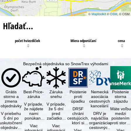
©
Maptoolkit
©
OSM
, © OSM
Hľadať…
počet hviezdičiek
Miera odporúčaní
cena
Bezpečná objednávka so SnowTrex výhodami
Grátis
Best-Price-
Záruka
Poistenie
Nemecká
Poistenie
storno a
záruka
snehu
proti
asociácia
storna
zmena
úpadku
cestovných
zájazdu
V prípade,
V prípade,
objednávky
kancelárií
že nájdete
že 5 dní
DRSF
Máte voľbu
V priebehu
nami
pred
chráni
DRV je
medzi
5 dní po
ponúkaný
začiatkom
cestujúcich,
najväčšia
poistením
uskutočnení
zájazd - s
zájazdu
ktorí si
organizácia
proti storn
Viac
Viac
objednávky
rovnakými
(deň
objednajú
cestovných
a
informácií
informácií
Viac
Viac