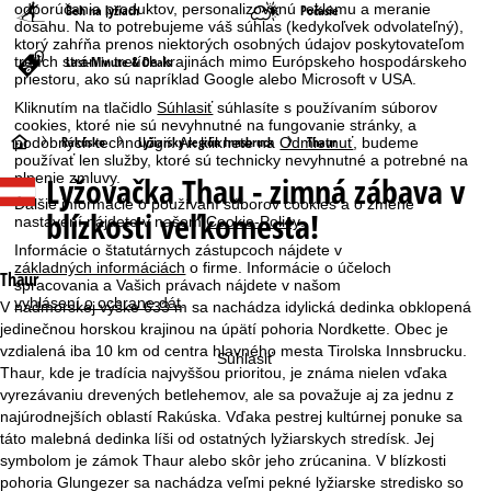
odporúčania produktov, personalizovanú reklamu a meranie
Beh na lyžiach
Počasie
dosahu. Na to potrebujeme váš súhlas (kedykoľvek odvolateľný),
ktorý zahŕňa prenos niektorých osobných údajov poskytovateľom
tretích strán v tretích krajinách mimo Európskeho hospodárskeho
Last-Minute & Deals
priestoru, ako sú napríklad Google alebo Microsoft v USA.
Kliknutím na tlačidlo
Súhlasiť
súhlasíte s používaním súborov
cookies, ktoré nie sú nevyhnutné na fungovanie stránky, a
H
Rakúsko
Lyžiarsky región Innsbruck
Thaur
podobných technológií. Ak kliknete na
Odmietnuť
, budeme
používať len služby, ktoré sú technicky nevyhnutné a potrebné na
Lyžovačka
Thau - zimná zábava v
plnenie zmluvy.
l
Ďalšie informácie o používaní súborov cookies a o zmene
blízkosti veľkomesta!
nastavení nájdete v našom
Cookie-Policy
.
a
Informácie o štatutárnych zástupcoch nájdete v
základných informáciách
o firme. Informácie o účeloch
v
Thaur
spracovania a Vašich právach nájdete v našom
vyhlásení o ochrane dát
.
V nadmorskej výške 633 m sa nachádza idylická dedinka obklopená
n
jedinečnou horskou krajinou na úpätí pohoria Nordkette. Obec je
vzdialená iba 10 km od centra hlavného mesta Tirolska Innsbrucku.
Súhlasiť
á
Thaur, kde je tradícia najvyššou prioritou, je známa nielen vďaka
vyrezávaniu drevených betlehemov, ale sa považuje aj za jednu z
s
najúrodnejších oblastí Rakúska. Vďaka pestrej kultúrnej ponuke sa
táto malebná dedinka líši od ostatných lyžiarskych stredísk. Jej
t
symbolom je zámok Thaur alebo skôr jeho zrúcanina. V blízkosti
pohoria Glungezer sa nachádza veľmi pekné lyžiarske stredisko so