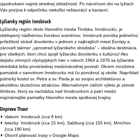
r
zjazdovkami najmä strednej obtiažnosti. Po náročnom dni na lyžiach
Vás pozýva k odpočinku niekoľko reštaurácií a kaviarní.
á
Lyžiarsky región Innsbruck
n
Lyžiarsky región okolo hlavného mesta Tirolska, Innsbrucku, je
obklopený nádhernou horskou scenériou. Innsbruck ponúka jedinečnú
k
príležitosť stráviť dovolenku v jednom z najkrajších miest Európy a
zároveň takmer „uprostred lyžiarskeho strediska“ – ideálna destinácia
a
pre všetkých, ktorí chcú spojiť lyžiarsku dovolenku s kultúrou! Ako
dejisko zimných olympijských hier v rokoch 1964 a 1976 sa lyžiarske
strediská tešia prvotriednej medzinárodnej povesti. Okrem množstva
pamiatok v samotnom Innsbrucku má čo ponúknuť aj okolie. Napríklad
pútnický kostol sv. Petra a sv. Pavla je so svojou architektúrou a
akustikou skutočnou atrakciou. Alternatívnym cieľom výletu je zámok
Ambras, ktorý sa nachádza nad Innsbruckom a patrí medzi
najznámejšie pamiatky hlavného mesta spolkovej krajiny.
Doprava Thaur
vlakom: Innsbruck (cca 8 km)
letecky: Innsbruck (cca 15 km), Salzburg (cca 155 km), Mníchov
(cca 190 km)
Otvoriť plánovač trasy v
Google Maps