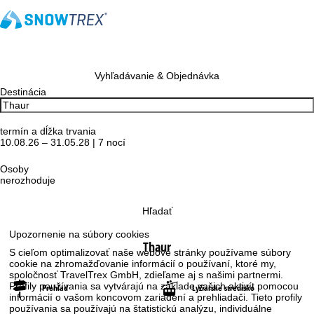
Vyhľadávanie & Objednávka
Destinácia
termín a dĺžka trvania
10.08.26 – 31.05.28 | 7 nocí
Osoby
nerozhoduje
Hľadať
Upozornenie na súbory cookies
Thaur
S cieľom optimalizovať naše webové stránky používame súbory
cookie na zhromažďovanie informácií o používaní, ktoré my,
spoločnosť TravelTrex GmbH, zdieľame aj s našimi partnermi.
Profily používania sa vytvárajú na základe vašich aktivít pomocou
Prehľad
Lyžiarske stredisko
informácií o vašom koncovom zariadení a prehliadači. Tieto profily
používania sa používajú na štatistickú analýzu, individuálne