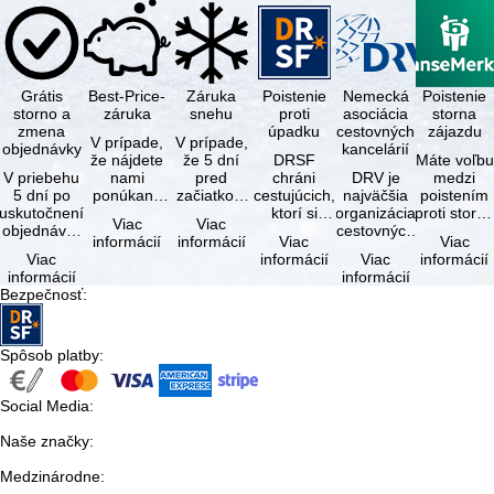
Grátis
Best-Price-
Záruka
Poistenie
Nemecká
Poistenie
storno a
záruka
snehu
proti
asociácia
storna
zmena
úpadku
cestovných
zájazdu
V prípade,
V prípade,
objednávky
kancelárií
že nájdete
že 5 dní
DRSF
Máte voľbu
V priebehu
nami
pred
chráni
DRV je
medzi
5 dní po
ponúkaný
začiatkom
cestujúcich,
najväčšia
poistením
uskutočnení
zájazd - s
zájazdu
ktorí si
organizácia
proti storn
Viac
Viac
objednávky
rovnakými
(deň
objednajú
cestovných
a
informácií
informácií
Viac
Viac
môžete od
službami
príjazdu)
zájazd
kancelárií a
komplexný
Viac
informácií
Viac
informácií
tejto
zahrnutými
budú
alebo
organizátorov
cestovným
informácií
informácií
objednávky
v cene …
všetky
súvisiace
zájazdov v …
poistením.
Bezpečnosť
:
bezplatne
lyžiarske …
cestovné
…
…
služby u …
Spôsob platby
:
Social Media
:
Naše značky
:
Medzinárodne
: