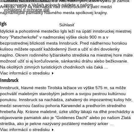
akustikou skutočnou atrakciou. Alternatívnym cieľom výletu je zámok
á
spracovania a Vašich právach nájdete v našom
Ambras, ktorý sa nachádza nad Innsbruckom a patrí medzi
vyhlásení o ochrane dát
.
najznámejšie pamiatky hlavného mesta spolkovej krajiny.
n
Igls
Súhlasiť
k
Idylické a pohostinné mestečko Igls leží na úpätí innsbruckej miestnej
hory "Patscherkofel" v nadmorskej výške okolo 900 m a v
a
bezprostrednej blízkosti mesta Innsbruck. Pred nádhernou horskou
kulisou môžete opustiť každodenný život a užiť si dni dovolenky
naplno. Okrem rodinného lyžiarskeho strediska na miestnej hore máte
možnosť užiť si aj korčuľovanie, sánkarskú dráhu alebo bežkovanie.
Na okolitých zimných turistických chodníkoch vás čaká …
Viac informácií o stredisku
Innsbruck
Innsbruck, hlavné mesto Tirolska ležiace vo výške 575 m, sa môže
pochváliť malebným starobylým jadrom a svojou pestrou kultúrnou
ponukou. Innsbruck sa nachádza, zahalený do impozantnej kulisy hôr,
medzi severnou časťou pohoria Karwendel a predhorím stredného
hrebeňa Álp. Krásne malebné, úzke uličky lákajú na dlhé prechádzky a
objavovanie pamiatok ako je "Goldenes Dachl" alebo po našom Zlatá
strieška, ako je pekne nazývaný pozlátený medený arkier …
Viac informácií o stredisku