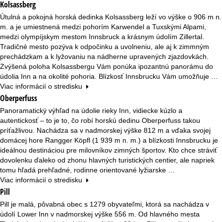
Kolsassberg
Útulná a pokojná horská dedinka Kolsassberg leží vo výške o 906 m n.
m. a je umiestnená medzi pohorím Karwendel a Tuxskými Alpami,
medzi olympíjskym mestom Innsbruck a krásnym údolím Zillertal.
Tradičné mesto pozýva k odpočinku a uvolneniu, ale aj k zimmným
prechádzkam a k lyžovaniu na nádherne upravených zjazdovkách.
Zvýšená poloha Kolsassbergu Vám ponúka ipozantnú panorámu do
údolia Inn a na okolité pohoria. Blízkosť Innsbrucku Vám umožňuje …
Viac informácií o stredisku
Oberperfuss
Panoramatický výhľad na údolie rieky Inn, vidiecke kúzlo a
autentickosť – to je to, čo robí horskú dedinu Oberperfuss takou
príťažlivou. Nachádza sa v nadmorskej výške 812 m a vďaka svojej
domácej hore Rangger Köpfl (1 939 m n. m.) a blízkosti Innsbrucku je
ideálnou destináciou pre milovníkov zimných športov. Kto chce stráviť
dovolenku ďaleko od zhonu hlavných turistických centier, ale napriek
tomu hľadá prehľadné, rodinne orientované lyžiarske …
Viac informácií o stredisku
Pill
Pill je malá, pôvabná obec s 1279 obyvateľmi, ktorá sa nachádza v
údolí Lower Inn v nadmorskej výške 556 m. Od hlavného mesta