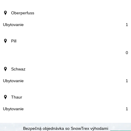
Oberperfuss
1
Pill
0
Schwaz
1
Thaur
1
Bezpečná objednávka so SnowTrex výhodami