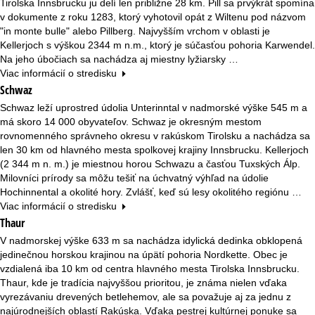
Tirolska Innsbrucku ju delí len približne 28 km. Pill sa prvýkrát spomína
v dokumente z roku 1283, ktorý vyhotovil opát z Wiltenu pod názvom
"in monte bulle" alebo Pillberg. Najvyšším vrchom v oblasti je
Kellerjoch s výškou 2344 m n.m., ktorý je súčasťou pohoria Karwendel.
Na jeho úbočiach sa nachádza aj miestny lyžiarsky …
Viac informácií o stredisku
Schwaz
Schwaz leží uprostred údolia Unterinntal v nadmorské výške 545 m a
má skoro 14 000 obyvateľov. Schwaz je okresným mestom
rovnomenného správneho okresu v rakúskom Tirolsku a nachádza sa
len 30 km od hlavného mesta spolkovej krajiny Innsbrucku. Kellerjoch
(2 344 m n. m.) je miestnou horou Schwazu a časťou Tuxských Álp.
Milovníci prírody sa môžu tešiť na úchvatný výhľad na údolie
Hochinnental a okolité hory. Zvlášť, keď sú lesy okolitého regiónu …
Viac informácií o stredisku
Thaur
V nadmorskej výške 633 m sa nachádza idylická dedinka obklopená
jedinečnou horskou krajinou na úpätí pohoria Nordkette. Obec je
vzdialená iba 10 km od centra hlavného mesta Tirolska Innsbrucku.
Thaur, kde je tradícia najvyššou prioritou, je známa nielen vďaka
vyrezávaniu drevených betlehemov, ale sa považuje aj za jednu z
najúrodnejších oblastí Rakúska. Vďaka pestrej kultúrnej ponuke sa