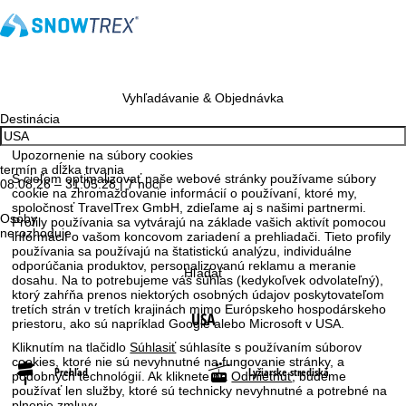
Vyhľadávanie & Objednávka
Destinácia
Upozornenie na súbory cookies
termín a dĺžka trvania
S cieľom optimalizovať naše webové stránky používame súbory
08.08.26 – 31.05.28 | 7 nocí
cookie na zhromažďovanie informácií o používaní, ktoré my,
spoločnosť TravelTrex GmbH, zdieľame aj s našimi partnermi.
Osoby
Profily používania sa vytvárajú na základe vašich aktivít pomocou
nerozhoduje
informácií o vašom koncovom zariadení a prehliadači. Tieto profily
používania sa používajú na štatistickú analýzu, individuálne
odporúčania produktov, personalizovanú reklamu a meranie
Hľadať
dosahu. Na to potrebujeme váš súhlas (kedykoľvek odvolateľný),
ktorý zahŕňa prenos niektorých osobných údajov poskytovateľom
tretích strán v tretích krajinách mimo Európskeho hospodárskeho
USA
priestoru, ako sú napríklad Google alebo Microsoft v USA.
Kliknutím na tlačidlo
Súhlasiť
súhlasíte s používaním súborov
cookies, ktoré nie sú nevyhnutné na fungovanie stránky, a
Prehľad
Lyžiarske strediská
podobných technológií. Ak kliknete na
Odmietnuť
, budeme
používať len služby, ktoré sú technicky nevyhnutné a potrebné na
plnenie zmluvy.