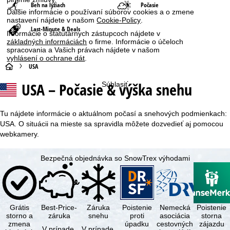
Beh na lyžiach
Počasie
Ďalšie informácie o používaní súborov cookies a o zmene
nastavení nájdete v našom
Cookie-Policy
.
Last-Minute & Deals
Informácie o štatutárnych zástupcoch nájdete v
základných informáciách
o firme. Informácie o účeloch
spracovania a Vašich právach nájdete v našom
vyhlásení o ochrane dát
.
H
USA
USA – Počasie & výška snehu
Súhlasiť
l
a
Tu nájdete informácie o aktuálnom počasí a snehových podmienkach:
USA. O situácii na mieste sa spravidla môžete dozvedieť aj pomocou
v
webkamery.
n
Bezpečná objednávka so SnowTrex výhodami
á
s
Grátis
Best-Price-
Záruka
Poistenie
Nemecká
Poistenie
t
storno a
záruka
snehu
proti
asociácia
storna
zmena
úpadku
cestovných
zájazdu
V prípade,
V prípade,