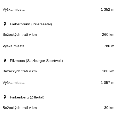
1 352 m
Fieberbrunn (Pillerseetal)
260 km
780 m
Filzmoos (Salzburger Sportwelt)
180 km
1 057 m
Finkenberg (Zillertal)
30 km