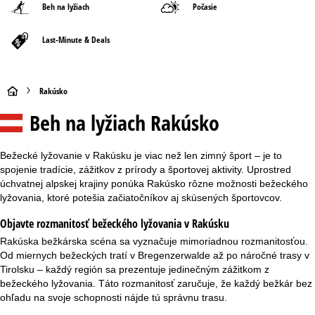
Beh na lyžiach
Počasie
Last-Minute & Deals
H
Rakúsko
Beh na lyžiach Rakúsko
l
a
Bežecké lyžovanie v Rakúsku je viac než len zimný šport – je to
spojenie tradície, zážitkov z prírody a športovej aktivity. Uprostred
v
úchvatnej alpskej krajiny ponúka Rakúsko rôzne možnosti bežeckého
lyžovania, ktoré potešia začiatočníkov aj skúsených športovcov.
n
Objavte rozmanitosť bežeckého lyžovania v Rakúsku
á
Rakúska bežkárska scéna sa vyznačuje mimoriadnou rozmanitosťou.
Od miernych bežeckých tratí v Bregenzerwalde až po náročné trasy v
s
Tirolsku – každý región sa prezentuje jedinečným zážitkom z
bežeckého lyžovania. Táto rozmanitosť zaručuje, že každý bežkár bez
t
ohľadu na svoje schopnosti nájde tú správnu trasu.