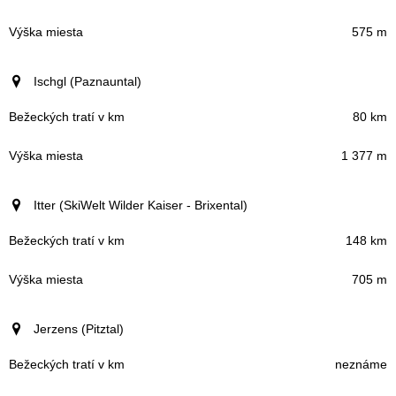
575 m
Ischgl (Paznauntal)
80 km
1 377 m
Itter (SkiWelt Wilder Kaiser - Brixental)
148 km
705 m
Jerzens (Pitztal)
neznáme