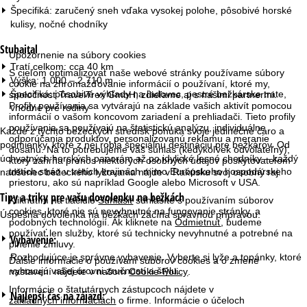
Špecifiká: zaručený sneh vďaka vysokej polohe, pôsobivé horské
kulisy, nočné chodníky
Stubaital
Upozornenie na súbory cookies
Tratí celkom: cca 40 km
S cieľom optimalizovať naše webové stránky používame súbory
Výška: 1 000 – 2 710 m
cookie na zhromažďovanie informácií o používaní, ktoré my,
Špecifiká: pôsobivé výhľady na ľadovec, pestré bežkárske trate,
spoločnosť TravelTrex GmbH, zdieľame aj s našimi partnermi.
Profily používania sa vytvárajú na základe vašich aktivít pomocou
vhodné pre rodiny
informácií o vašom koncovom zariadení a prehliadači. Tieto profily
používania sa používajú na štatistickú analýzu, individuálne
Každé z týchto bežeckých stredísk ponúka svoje jedinečné čaro a
odporúčania produktov, personalizovanú reklamu a meranie
podmienky, ktoré z nej robia špeciálnu destináciu pre bežkárov. Od
dosahu. Na to potrebujeme váš súhlas (kedykoľvek odvolateľný),
úchvatných horských panorám až po idylické lesné chodníky – každý
ktorý zahŕňa prenos niektorých osobných údajov poskytovateľom
tretích strán v tretích krajinách mimo Európskeho hospodárskeho
nadšenec bežeckého lyžovania nájde v Rakúsku svoj osobný raj.
priestoru, ako sú napríklad Google alebo Microsoft v USA.
Tipy a triky pre vašu dovolenku na bežkách
Kliknutím na tlačidlo
Súhlasiť
súhlasíte s používaním súborov
cookies, ktoré nie sú nevyhnutné na fungovanie stránky, a
Úspešná dovolenka na bežkách začína správnou prípravou:
podobných technológií. Ak kliknete na
Odmietnuť
, budeme
používať len služby, ktoré sú technicky nevyhnutné a potrebné na
Vybavenie:
plnenie zmluvy.
Rozhodujúce je správne vybavenie. Vyberte si lyže a topánky, ktoré
Ďalšie informácie o používaní súborov cookies a o zmene
vyhovujú vašej úrovni zručností a štýlu.
nastavení nájdete v našom
Cookie-Policy
.
Informácie o štatutárnych zástupcoch nájdete v
Najlepší čas na zájazd:
základných informáciách
o firme. Informácie o účeloch