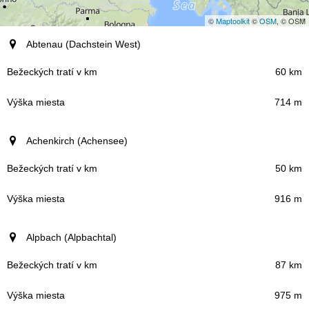
©
Maptoolkit
©
OSM
, © OSM
stredisko
Abtenau (Dachstein West)
Bežeckých tratí v km
60 km
714 m
Výška miesta
Achenkirch (Achensee)
50 km
916 m
Alpbach (Alpbachtal)
87 km
975 m