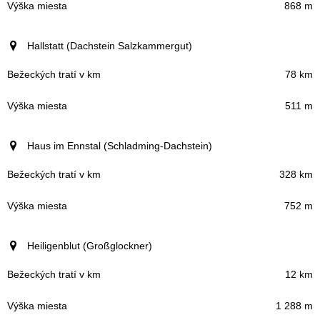
868 m
Hallstatt (Dachstein Salzkammergut)
78 km
511 m
Haus im Ennstal (Schladming-Dachstein)
328 km
752 m
Heiligenblut (Großglockner)
12 km
1 288 m