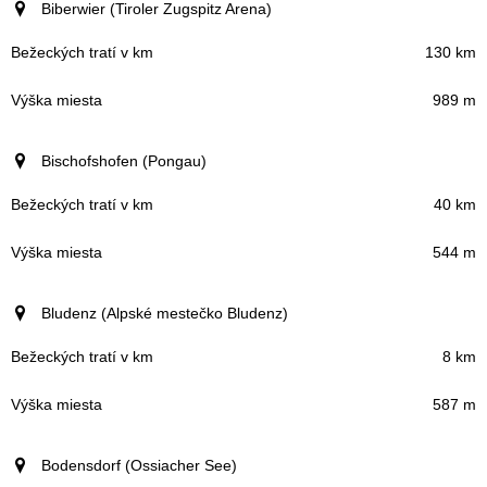
Biberwier (Tiroler Zugspitz Arena)
130 km
989 m
Bischofshofen (Pongau)
40 km
544 m
Bludenz (Alpské mestečko Bludenz)
8 km
587 m
Bodensdorf (Ossiacher See)