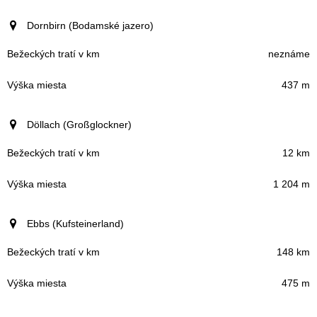
Dornbirn (Bodamské jazero)
neznáme
437 m
Döllach (Großglockner)
12 km
1 204 m
Ebbs (Kufsteinerland)
148 km
475 m