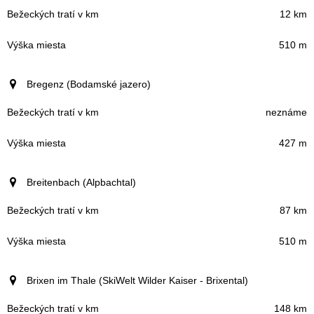
12 km
510 m
Bregenz (Bodamské jazero)
neznáme
427 m
Breitenbach (Alpbachtal)
87 km
510 m
Brixen im Thale (SkiWelt Wilder Kaiser - Brixental)
148 km