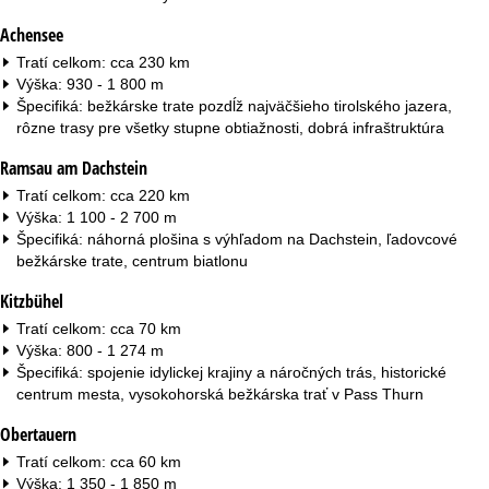
Achensee
Tratí celkom: cca 230 km
Výška: 930 - 1 800 m
Špecifiká: bežkárske trate pozdĺž najväčšieho tirolského jazera,
rôzne trasy pre všetky stupne obtiažnosti, dobrá infraštruktúra
Ramsau am Dachstein
Tratí celkom: cca 220 km
Výška: 1 100 - 2 700 m
Špecifiká: náhorná plošina s výhľadom na Dachstein, ľadovcové
bežkárske trate, centrum biatlonu
Kitzbühel
Tratí celkom: cca 70 km
Výška: 800 - 1 274 m
Špecifiká: spojenie idylickej krajiny a náročných trás, historické
centrum mesta, vysokohorská bežkárska trať v Pass Thurn
Obertauern
Tratí celkom: cca 60 km
Výška: 1 350 - 1 850 m