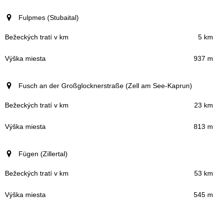
Fulpmes (Stubaital)
5 km
937 m
Fusch an der Großglocknerstraße (Zell am See-Kaprun)
23 km
813 m
Fügen (Zillertal)
53 km
545 m