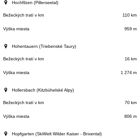
Hochfilzen (Pillerseetal)
110 km
959 m
Hohentauern (Triebenské Taury)
16 km
1 274 m
Hollersbach (Kitzbühelské Alpy)
70 km
806 m
Hopfgarten (SkiWelt Wilder Kaiser - Brixental)