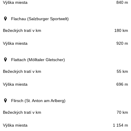
840 m
Flachau (Salzburger Sportwelt)
180 km
920 m
Flattach (Mölltaler Gletscher)
55 km
696 m
Flirsch (St. Anton am Arlberg)
70 km
1 154 m