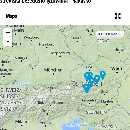
Strediská bežeckého lyžovania - Rakúsko
Mapa
+
RELIEF MAP
-
120
49
12
26