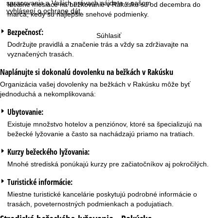
spracovania a Vašich právach nájdete v našom
Ideálne mesiace na bežkovanie v Rakúsku sú od decembra do
vyhlásení o ochrane dát
.
marca, kedy sú najlepšie snehové podmienky.
Bezpečnosť:
Súhlasiť
Dodržujte pravidlá a značenie trás a vždy sa zdržiavajte na
vyznačených trasách.
Naplánujte si dokonalú dovolenku na bežkách v Rakúsku
Organizácia vašej dovolenky na bežkách v Rakúsku môže byť
jednoduchá a nekomplikovaná:
Ubytovanie:
Existuje množstvo hotelov a penziónov, ktoré sa špecializujú na
bežecké lyžovanie a často sa nachádzajú priamo na tratiach.
Kurzy bežeckého lyžovania:
Mnohé strediská ponúkajú kurzy pre začiatočníkov aj pokročilých.
Turistické informácie:
Miestne turistické kancelárie poskytujú podrobné informácie o
trasách, poveternostných podmienkach a podujatiach.