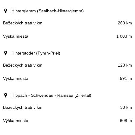
Hinterglemm (Saalbach-Hinterglemm)
260 km
1 003 m
Hinterstoder (Pyhrn-Priel)
120 km
591 m
Hippach - Schwendau - Ramsau (Zillertal)
30 km
608 m