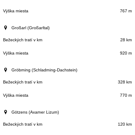
767 m
Großarl (Großarltal)
28 km
920 m
Gröbming (Schladming-Dachstein)
328 km
770 m
Götzens (Axamer Lizum)
120 km