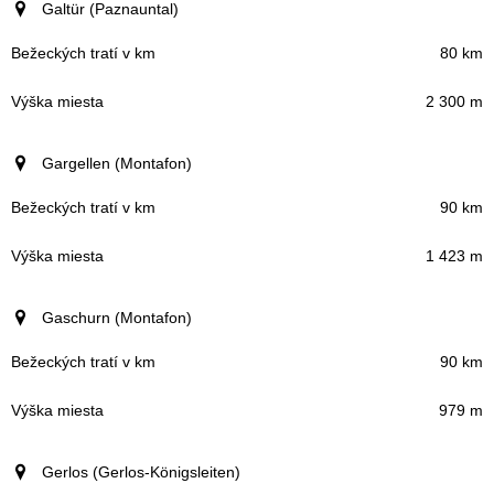
Galtür (Paznauntal)
80 km
2 300 m
Gargellen (Montafon)
90 km
1 423 m
Gaschurn (Montafon)
90 km
979 m
Gerlos (Gerlos-Königsleiten)