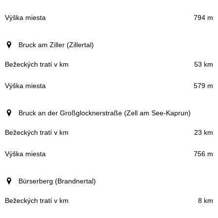
794 m
Bruck am Ziller (Zillertal)
53 km
579 m
Bruck an der Großglocknerstraße (Zell am See-Kaprun)
23 km
756 m
Bürserberg (Brandnertal)
8 km