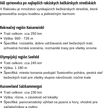
r
Váš sprievodca po najlepších rakúskych bežkárskych strediskách
V Rakúsku je množstvo vynikajúcich bežkárskych stredísk, ktoré
á
presvedčia svojou kvalitou a jedinečným šarmom:
n
Rekreačný región Kaiserwinkl
k
Tratí celkom: cca 250 km
Výška: 660 - 726 m
a
Špecifiká: rozsiahla, dobre udržiavaná sieť bežeckých tratí,
úchvatná horská scenéria, rozmanité trasy pre všetky úrovne
Olympijský región Seefeld
Tratí celkom: cca 245 km
Výška: 1 180 m
Špecifiká: miesto konania podujatí Svetového pohára, pestrá sieť
bežeckých tratí pre všetky stupne náročnosti, nočné trate
Ausseerland Salzkammergut
Tratí celkom: cca 230 km
Výška: rôzne, v závislosti od lokality
Špecifiká: panoramatický výhľad na jazerá a hory, vhodné pre
začiatočníkov a rodiny