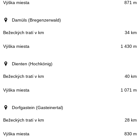
871 m
Damüls (Bregenzerwald)
34 km
1 430 m
Dienten (Hochkönig)
40 km
1 071 m
Dorfgastein (Gasteinertal)
28 km
830 m