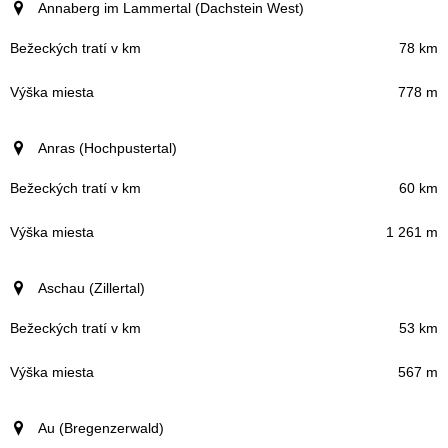
Annaberg im Lammertal (Dachstein West)
78 km
778 m
Anras (Hochpustertal)
60 km
1 261 m
Aschau (Zillertal)
53 km
567 m
Au (Bregenzerwald)