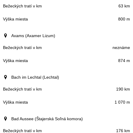
63 km
800 m
Axams (Axamer Lizum)
neznáme
874 m
Bach im Lechtal (Lechtal)
190 km
1 070 m
Bad Aussee (Štajerská Soľná komora)
176 km